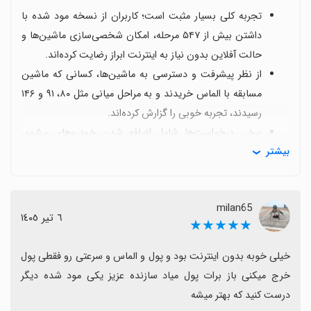
تجربه کلی بسیار مثبت است؛ کاربران از نسخه مود شده با
داشتن بیش از ۵۴۷ مرحله، امکان شخصی‌سازی ماشین‌ها و
حالت آفلاین بدون نیاز به اینترنت ابراز رضایت کرده‌اند.
از نظر پیشرفت و دسترسی به ماشین‌ها، کسانی که ماشین
مسابقه با الماس خریدند و به مراحل میانی مثل ۸۰، ۹۱ و ۱۴۶
رسیدند، تجربه خوبی را گزارش کرده‌اند.
برخی درخواست‌ها شامل اضافه شدن خودروهای مشهور
بیشتر
مانند آئودی و توسعه محتوا با مودهای بیشتر برای تجربه
کامل‌تر است.
با وجود رضایت کلی، بعضی کاربران به چالش‌برانگیز بودن
milan65
برخی مراحل اشاره کردند و توان سیستم را برای تعادل بازی در
٦ تیر ١٤٠٥
★★★★★
مود می‌خواهند بهبود یابد.
در کل، حس خوب و تمایل به استفاده از نسخه مود برای
خیلی خوبه بدون اینترنت بود و پول و الماس و سرعتی رو فقطی پول 
تجربه گسترده‌تر و مستقل از اتصال اینترنت وجود دارد که به
خرج میکنی باز برات پول میاد سازنده عزیز یکی مود شده دیگر 
تصمیم‌گیری برای دانلود کمک می‌کند.
درست کنید که بهتر میشه