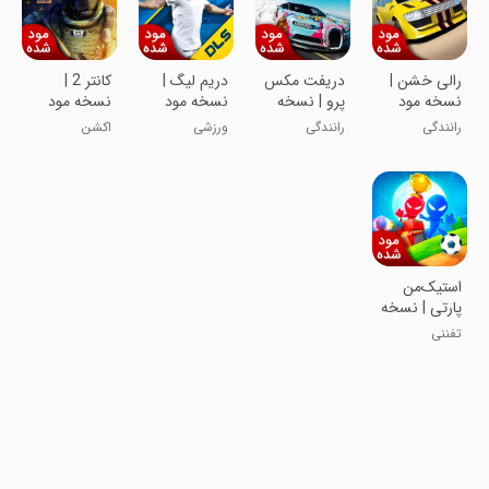
رالی خشن |
دریفت مکس
دریم لیگ |
کانتر 2 |
نسخه مود
پرو | نسخه
نسخه مود
نسخه مود
شده
مود شده
شده
شده
رانندگی
رانندگی
ورزشی
اکشن
استیک‌من
پارتی | نسخه
مود شده
تفننی