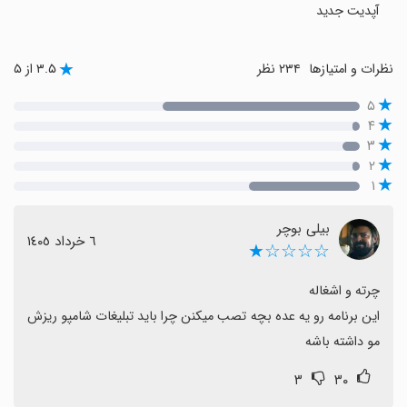
آپدیت جدید
نظرات و امتیازها
۲۳۴ نظر
۳.۵ از ۵
۵
۴
۳
۲
۱
بیلی بوچر
٦ خرداد ١٤٠٥
☆☆☆☆★
این برنامه رو یه عده بچه تصب میکنن چرا باید تبلیغات شامپو ریزش 
مو داشته باشه
۳
۳۰