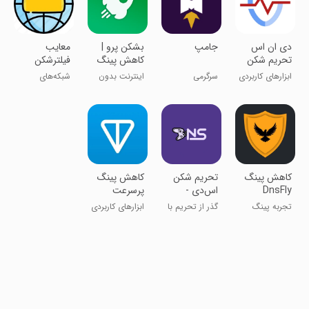
‏‏دی ان اس
‏‏‏جامپ
‏بشکن پرو |
معایب
تحریم شکن
کاهش پینگ
فیلترشکن
اینترنت
ابزارهای کاربردی
سرگرمی
اینترنت بدون
شبکه‌های
محدودیت!
اجتماعی
‏‏کاهش پینگ
‏‏‏‏‏‏‏تحریم شکن
کاهش پینگ
DnsFly
اس‌دی -
پرسرعت
DNS
تجربه پینگ
گذر از تحریم با
ابزارهای کاربردی
عالی و ثابت
یک ضربه