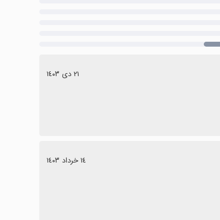
٢١ دی ١٤٠٣
١٤ خرداد ١٤٠٣