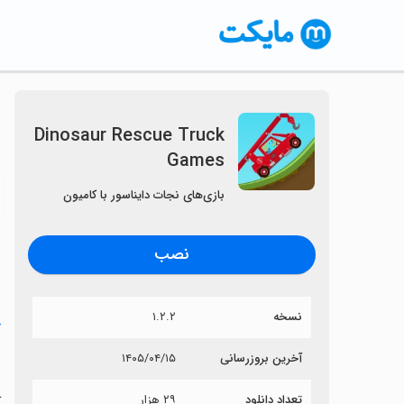
Dinosaur Rescue Truck
Games
〈
بازی‌های نجات دایناسور با کامیون
نصب
نسخه
۱.۲.۲
خ
s
آخرین بروزرسانی
۱۴۰۵/۰۴/۱۵
تعداد دانلود
۲۹ هزار