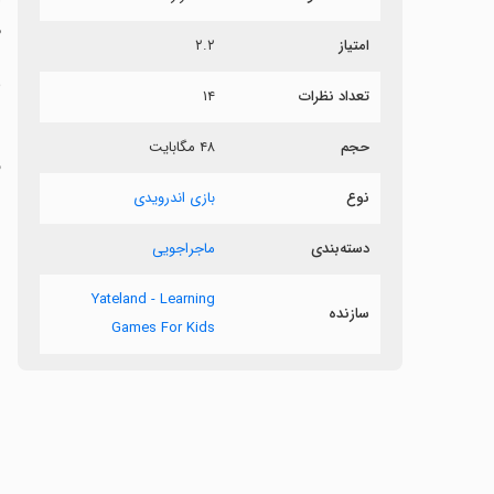
م
امتیاز
۲.۲
ب
تعداد نظرات
۱۴
حجم
۴۸ مگابایت
ف
ب
نوع
بازی اندرویدی
دسته‌بندی
ماجراجویی
Yateland - Learning
سازنده
Games For Kids