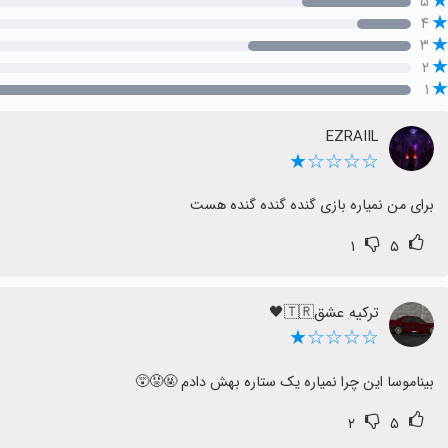
۵
۴
۳
۲
۱
EZRAIIL
☆☆☆☆★
برای من نمیاره بازی گنده گنده گنده هست
۱
۵
ترکیه عشق🇹🇷🖤
☆☆☆☆★
بیناموسا این چرا نمیاره یک ستاره بهش دادم 🤬😡😵
۲
۵