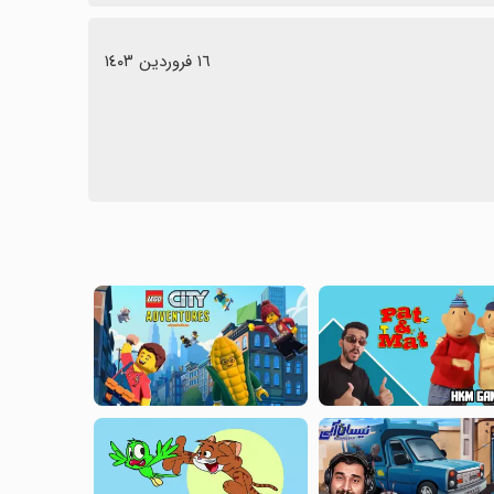
١٦ فروردین ١٤٠٣