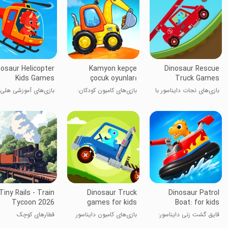
nosaur Helicopter
Kamyon kepçe
Dinosaur Rescue
Kids Games
çocuk oyunları
Truck Games
بازی‌های نجات دایناسور با
بازی‌های کامیون کودکان:
بازی‌های آموزشی هلی‌ک
کامیون
ساخت خانه
دایناسور
Tiny Rails - Train
Dinosaur Truck
Dinosaur Patrol
Tycoon 2026
games for kids
Boat: for kids
قایق گشت زنی دایناسور:
بازی‌های کامیون دایناسور
قطارهای کوچک
برای کودکان
برای کودکان