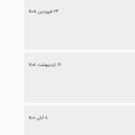
٢٣ فروردین ١٤٠٥
١٩ اردیبهشت ١٤٠٤
٤ آبان ١٤٠١