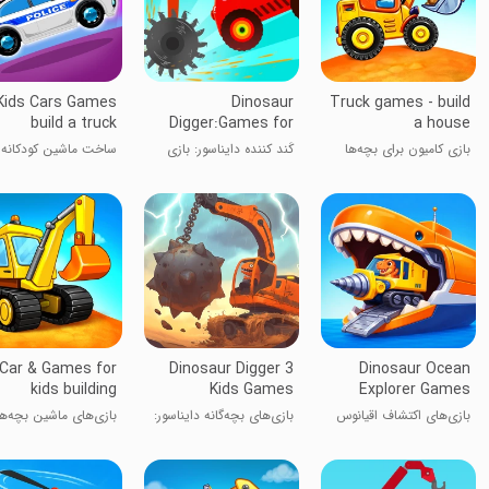
Kids Cars Games
Dinosaur
Truck games - build
build a truck
Digger:Games for
a house
kids
بازی کامیون برای بچه‌ها
کَند کننده دایناسور: بازی
ساخت ماشین کودکانه
برای کودکان
Car & Games for
Dinosaur Digger 3
Dinosaur Ocean
kids building
Kids Games
Explorer Games
بازی‌های اکتشاف اقیانوس
بازی‌های بچه‌گانه دایناسور:
بازی‌های ماشین بچه‌ها
دایناسور
حفاری
ساخت شهر