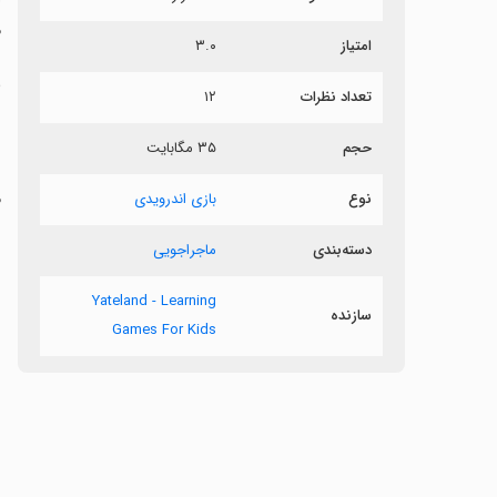
م
امتیاز
۳.۰
ب
تعداد نظرات
۱۲
حجم
۳۵ مگابایت
س
م
نوع
بازی اندرویدی
دسته‌بندی
ماجراجویی
Yateland - Learning
سازنده
Games For Kids