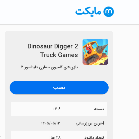
Dinosaur Digger 2
Truck Games
〈
بازی‌های کامیون حفاری دایناسور ۲
نصب
نسخه
۱.۲.۶
خ
s
آخرین بروزرسانی
۱۴۰۵/۰۵/۱۳
تعداد دانلود
۲۸ هزار