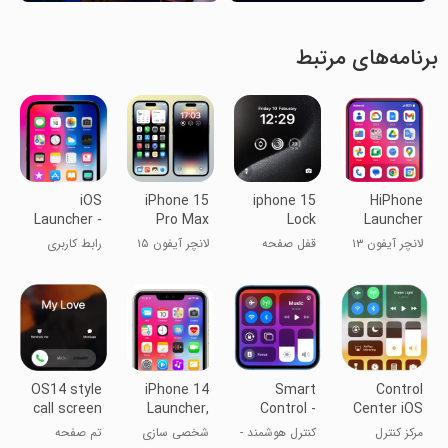
برنامه‌های مرتبط
iOS
iPhone 15
iphone 15
HiPhone
Launcher -
Pro Max
Lock
Launcher
iphone
Launcher
Screen
OS
لانچر آیفون ۱۳
قفل صفحه
لانچر آیفون ۱۵
رابط کاربری
Themes
Phone:Fast
آیفون 15
پرو مکس
iOS - تم‌های
آیفون
OS14 style
iPhone 14
Smart
Control
call screen
Launcher,
Control -
Center iOS
theme, full
iOS 16
Launcher
15
مرکز کنترل
کنترل هوشمند -
شخصی سازی
تم صفحه
screen
OS