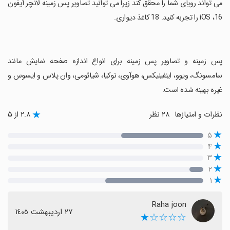
می تواند رویای شما را محقق کند زیرا می توانید تصاویر پس زمینه لانچر آیفون
16، iOS را تجربه کنید. 18 کاغذ دیواری.
‏پس زمینه و تصاویر پس زمینه برای انواع اندازه صفحه نمایش مانند
سامسونگ، ویوو، اینفینیکس، هوآوی، نوکیا، شیائومی، وان پلاس و ایسوس و
غیره بهینه شده است.
نظرات و امتیازها
۲۸ نظر
۲.۸ از ۵
۵
۴
۳
۲
۱
Raha joon
٢٧ اردیبهشت ١٤٠٥
☆☆☆☆★