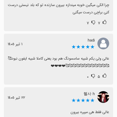
چرا الکی میگین خوبه میندازه بیرون سازنده تو که بلد نیستی درست 
کنی براچی درست میگنی
۷
۷
hadi
١ تیر ١٤٠٥
★★★★★
عالی ولی یکم شبیه سامسونگ هم بود یعنی کاملا شبیه ایفون نبود🥰
🥰🥰🥰🥰🥰🥰🥰🥰🥰🥰🥰🥰❤️❤️❤️❤️
۰
۵
헬사 h
٢٢ تیر ١٤٠٥
★★★★★
عالی فقط هی میپره بیرون