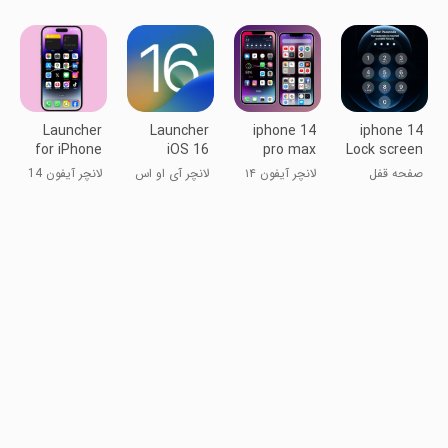
آی‌اواس ۱۵
لانچر OS
تماس به سبک
video
OS14، ویدیو
تمام صفحه
Launcher
Launcher
iphone 14
iphone 14
for iPhone
iOS 16
pro max
Lock screen
14 Pro Max
launcher
صفحه قفل
لانچر آیفون ۱۴
لانچر آی او اس
لانچر آیفون 14
آیفون ۱۴
پرو مکس
۱۶
پرو مکس