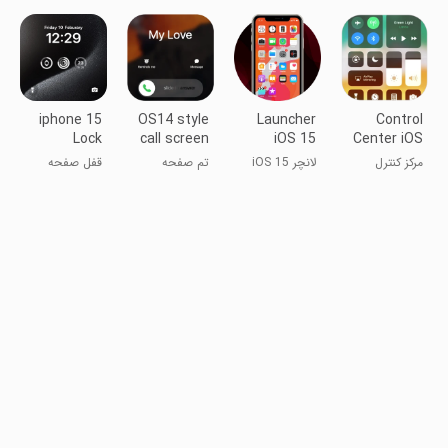
iphone 15
OS14 style
Launcher
Control
Lock
call screen
iOS 15
Center iOS
Screen
theme, full
15
مرکز کنترل
لانچر iOS 15
تم صفحه
قفل صفحه
screen
آی‌اواس ۱۵
تماس به سبک
آیفون 15
video
OS14، ویدیو
تمام صفحه