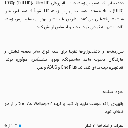
دهد، جایی که همه پس زمینه ها در والپیپرهای 1080p (Full HD)، Ultra HD
(UHD) یا 4k هستند. همه تصاویر پس زمینه HD تقریباً از همه تلفن های
هوشمند پشتیبانی می کنند. بنابراین با تماشای بهترین تصاویر پس زمینه،
ظاهر تازه‌ای به گوشی خود بدهید و احساس آرامش کنید.
‏پس‌زمینه‌ها و کاغذدیواری‌ها تقریباً برای همه انواع سایز صفحه نمایش و
سازندگان محبوب مانند سامسونگ، ویوو، اینفینیکس، هوآوی، نوکیا،
شیائومی، بهینه‌سازی شده‌اند. One Plus و ASUS و غیره.
‏نحوه استفاده:-
‏والپیپری را که دوست دارید باز کنید و گزینه 'Set As Wallpaper' را از منو
انتخاب کنید.
نظرات و امتیازها
۷ نظر
۲.۴ از ۵