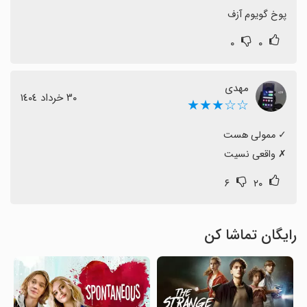
پوخ گویوم آزف
۰
۰
مهدی
٣٠ خرداد ١٤٠٤
☆☆★★★
‏✗ واقعی نسیت
۶
۲۰
رایگان تماشا کن