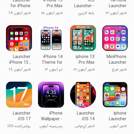
Launcher
iPhone 15
iOS
HiPhone
for iPhone
Pro Max
Launcher -
Launcher
14 Pro Max
Launcher
iphone
OS
لانچر آیفون ۱۳
رابط کاربری
لانچر آیفون ۱۵
لانچر آیفون 14
Themes
Phone:Fast
iOS - تم‌های
پرو مکس
پرو مکس
آیفون
Launcher
iPhone 14
iphone 13
MiniPhone
iPhone 15 ,
Theme for
Pro Max
Launcher
iOS 17
Android
Launcher
26: Cool OS
لانچر طرح
لانچر آیفون ۱۳
تم آیفون ۱۴
لانچر آیفون 15
آیفون
پرو مکس
برای اندروید
، iOS 17
Launcher
iPhone
Launcher
Iphone
iOS 17
Wallpaper -
iOS 14
Launcher
iPhone 14
لانچر آیفون
لانچر آی‌او‌اس
پس‌زمینه آیفون
روشن‌کننده iOS
۱۴
- آیفون ۱۴
17