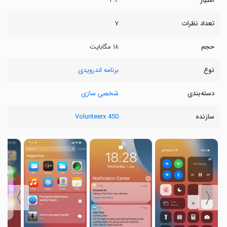
امتیاز
۲.۴
تعداد نظرات
۷
حجم
۱۸ مگابایت
نوع
برنامه اندرویدی
دسته‌بندی
شخصی سازی
سازنده
Volunteerx 450
〉
〈