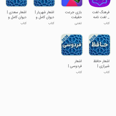
‏‏‏فرهنگ لغت
‏بازی جرعت
‏اشعار شهریار |
‏اشعار سعدی |
_ لغت نامه
حقیقت
دیوان کامل و
دیوان کامل و
دهخدا فارسی
آفلاین
آفلاین
کتاب
تفننی
کتاب
کتاب
‏‏‏اشعار حافظ
‏اشعار
شیرازی |
فردوسی |
دیوان کامل و
شاهنامه کامل
کتاب
کتاب
فال
آفلاین