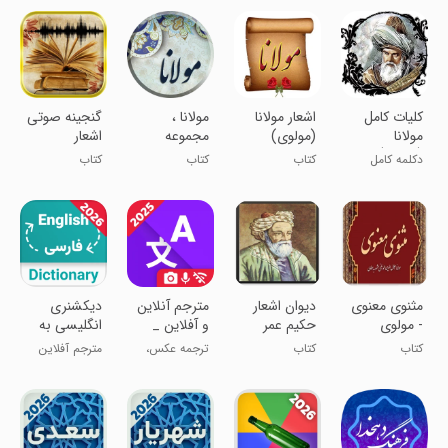
کلیات کامل
اشعار مولانا
مولانا ،
گنجینه صوتی
مولانا
(مولوی)
مجموعه
اشعار
(مولوی)
دیوان کامل
دکلمه کامل
کتاب
کتاب
کتاب
+معنای لغات
(مولوی)
مثنوی
مثنوی معنوی
دیوان اشعار
‏‏مترجم آنلاین
‏‏‏‏‏دیکشنری
- مولوی
حکیم عمر
و آفلاین _
انگلیسی به
خیام
ترجمه عکس
فارسی و
کتاب
کتاب
ترجمه عکس،
مترجم آفلاین
بلعکس
صوت و متن
مترجم