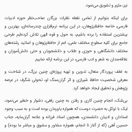
نیز، ملزم و تشویق می‌نمود.
‏‏‏برای اینکه بتوانیم از تمامی نقطه نظرات بزرگان صاحب‌نظر حوزه ادبیات
فارسی، خاصه حافظ‌پژوهان، در این برنامه نرم‌افزاری چندرسانه‌ای، بهترین و
بیشترین استفاده را برده باشیم، به حول و قوه الهی تلاش کرده‌ایم طرحی
جامع برای کلیه سطوح مختلف علمی، اعم از حافظ‌پژوهان و اساتید رشته‌های
مختلف دانشگاهی و حوزی و طلاب و دانشجویان و حتی دانش‌آموزان و
علاقه‌مندان به شعر و ادب فارسی، در این برنامه ارائه نماییم.
‏‏‏به لطف پروردگار متعال، تدوین و تهیه پروژه‌ای چنین بزرگ، در شناخت و
معرفی شخصیت حافظ شیرازی و اثر گران‌سنگ او، تحولی شگرف در عرصه
پژوهش و تحقیق ایجاد خواهد کرد.
‏‏‏بی‌شک، انجام چنین کاری و رفتن به چنین راهی، دشوار و خطیر می‌نمود،
لیک با توکل به حضرت دوست که همواره یاورمان بوده است و به سبب وجود
استادان و ادیبان دانشمندی، همچون استاد فرزانه و علامه گران‌مایه، جناب
حسین آهی (که از آغاز تا انجام، همواره مشاور و مشوق و مباشر ما بوده) و