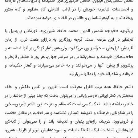
تحمل سختی‌های فراوان، حاصل خردورزی‌های حکیمانه و دریافت‌های عارفانه
و احساسات شاعرانه خویش را در قالب الفاظی گاه منظوم و گاه منثور
ریخته‌اند و به گوهرشناسان و طالبان در لفظ دری عرضه نموده‌اند.
‏‏‏بی‌تردید «خواجه شمس الدین محمد حافظ شیرازی»، قهرمانی بی‌بدیل یا
کم‌نظیر در این عرصه است. گرچه روزگاری به درازای هفت قرن، از زمان
آفرینش غزل‌های سحرآمیز وی می‌گذرد، ولی هنوز غبار کهنگی بر آنها ننشسته و
صاحب‌دلان خردمند و سخن‌شناس در سراسر جهان، هر روز با عشقی تازه‌تر و
پرشورتر از پیش، آنها را می‌خوانند و به خاطر می‌سپارند و گفتار حکیمانه و
عارفانه و شاعرانه خود را بدانها می‌آرایند.
‏‏‏«شعر حافظ همه بیت‌ الغزل معرفت است آفرین بر نفس دلکش و لطف
سخنش». کمتر ایرانی فارسی‌زبانی را می‌توان یافت که چند بیتی از حافظ را در
خاطر نداشته باشد. اندک کسی است که مقام و منزلت این شاعر شیرین‌سخن
را در شکوفایی فرهنگ و اندیشه انسانی نشناسد و سر تعظیم در مقابل عظمت
او فرونیاورد. هرچند، رازهای پنهان و اندیشه بلند او را نمی‌توان از لابه‌لای
غزل‌هایش شناخت، لیک تک‌تک ابیات و سروده‌هایش لبریز از ظرایف هنری،