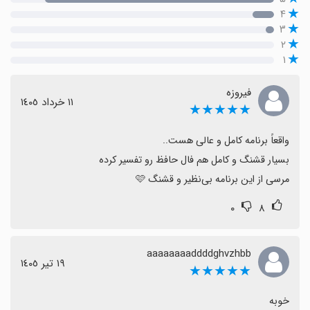
۴
۳
۲
۱
فیروزه
١١ خرداد ١٤٠٥
★★★★★
مرسی از این برنامه بی‌نظیر و قشنگ 🩷
۰
۸
aaaaaaaaddddghvzhbb
١٩ تیر ١٤٠٥
★★★★★