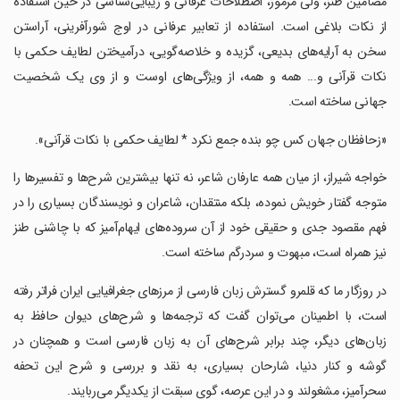
مضامین طنز، ولی مرموز، اصطلاحات عرفانی و زیبایی‌شناسی در حین استفاده
از نکات بلاغی است. استفاده از تعابیر عرفانی در اوج شورآفرینی، آراستن
سخن به آرایه‌های بدیعی، گزیده و خلاصه‌گویی، درآمیختن لطایف حکمی با
نکات قرآنی و... همه و همه، از ویژگی‌های اوست و از وی یک شخصیت
جهانی ساخته است.
‏‏‏«زحافظان جهان کس چو بنده جمع نکرد * لطایف حکمی با نکات قرآنی».
‏‏‏خواجه شیراز، از میان همه عارفان شاعر، نه تنها بیشترین شرح‌ها و تفسیرها را
متوجه گفتار خویش نموده، بلکه منتقدان، شاعران و نویسندگان بسیاری را در
فهم مقصود جدی و حقیقی خود از آن سروده‌های ایهام‌آمیز که با چاشنی طنز
نیز همراه است، مبهوت و سردرگم ساخته است.
‏‏‏در روزگار ما که قلمرو گسترش زبان فارسی از مرزهای جغرافیایی ایران فراتر رفته
است، با اطمینان می‌توان گفت که ترجمه‌ها و شرح‌های دیوان حافظ به
زبان‌های دیگر، چند برابر شرح‌های آن به زبان فارسی است و همچنان در
گوشه و کنار دنیا، شارحان بسیاری، به نقد و بررسی و شرح این تحفه
سحرآمیز، مشغولند و در این عرصه، گوی سبقت از یکدیگر می‌ربایند.