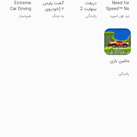
Need for
‏دریفت
‏‏‏‏گشت پلیس
Extreme
Speed™ No
بینهایت 2
٢ (خودروی
Car Driving
Limits
پلیس)
Simulator
نید فور اسپید
رانندگی
به جنگ
شبیه‌ساز
خلافکاران برو!
رانندگی
بی‌نهایت
‏ماشین بازی
رانندگی