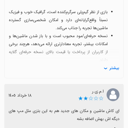
بازی از نظر گیم‌پلی سرگرم‌کننده است، گرافیک خوب و فیزیک
نسبتاً واقع‌گرایانه‌ای دارد و امکان شخصی‌سازی گسترده
ماشین‌ها تجربه را جذاب می‌کند.
نسخه حرفه‌ای/مود محبوب است و با باز شدن ماشین‌ها و
امکانات بیشتر، تجربه معنادارتری ارائه می‌دهد، هرچند برخی
از کاربران از پرداخت یا قیمت بالای نسخه حرفه‌ای گلایه
دارند.
بیشتر
امکان بازی دو نفره و اتصال با دوستان استقبال می‌شود، اما
بعضی افراد برای دسترسی کامل یا بدون هزینه به این حالت
با محدودیت‌هایی مواجه‌اند.
ا.م.ی.ر
تبلیغات زیاد و هزینهٔ محتوامحور برای دسترسی به ویژگی‌های
١٨ خرداد ١٤٠٥
☆☆☆★★
بیشتر به عنوان نقطه ضعف مطرح است و بعضی کاربرها
خواهان کاهش یا حذف آن هستند.
ای کاش ماشین و مکان های جدید هم به این بتزی مثل مپ های 
برخی مشکلات فنی مانند کرش یا خروج از برنامه و همچنین
دیگه اش بهش اضافه بشه
برخی موارد نصب یا اجرای اولیه گزارش شده است.