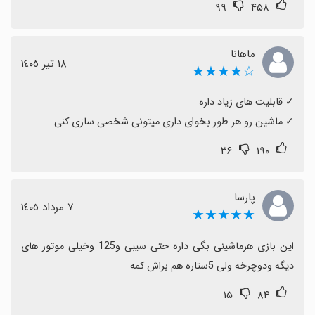
۹۹
۴۵۸
به طور کلی اکثر نظرات مثبت است؛ اگر دنبال تجربهٔ
ماشین‌بازی با پژو 405، امکانات مود و شخصی‌سازی هستید
و از قابلیت‌های چندنفره لذت می‌برید، این بازی گزینه مناسبی
ماهانا
١٨ تیر ١٤٠٥
☆★★★★
را پیشنهاد می‌کند.
‏✓ ماشین رو هر طور بخوای داری میتونی شخصی سازی کنی
۳۶
۱۹۰
پارسا
٧ مرداد ١٤٠٥
★★★★★
این بازی هرماشینی بگی داره حتی سیبی و125 وخیلی موتور های 
دیگه ودوچرخه ولی 5ستاره هم براش کمه
۱۵
۸۴