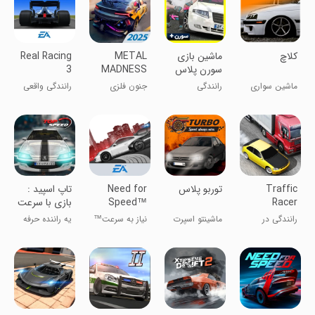
کلاچ
‏ماشین بازی
METAL
Real Racing
سورن پلاس
MADNESS
3
PvP: Car
ماشین سواری
رانندگی
جنون فلزی
رانندگی واقعی
Shooter
چند نفره
PvP: تیرانداز
۳
خودرو
Traffic
‏توربو پلاس
Need for
تاپ اسپید :
Racer
Speed™
بازی با سرعت
Most
رانندگی در
ماشینتو اسپرت
نیاز به سرعت™
یه راننده حرفه
Wanted
ترافیک
کن
معروف‌ترین
ای باش