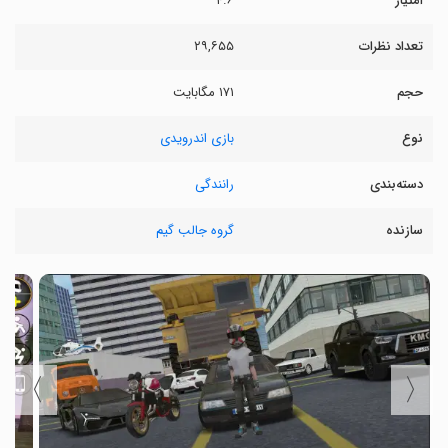
امتیاز
۴.۶
تعداد نظرات
۲۹,۶۵۵
حجم
۱۷۱ مگابایت
نوع
بازی اندرویدی
دسته‌بندی
رانندگی
سازنده
گروه جالب گیم
〉
〈