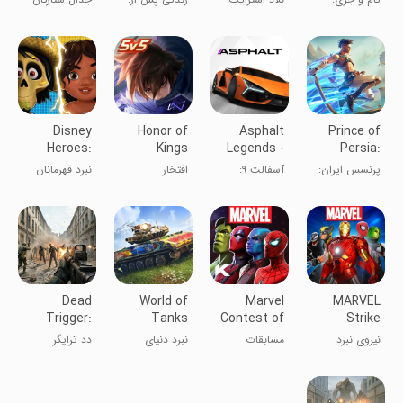
تعقیب
تیراندازی برای
شب فرامی‌رسد
همه
Disney
Honor of
Asphalt
Prince of
Heroes:
Kings
Legends -
Persia:
Battle
Racing
Lost Crown
پرنسس ایران:
آسفالت ۹:
افتخار
نبرد قهرمانان
Mode
Game
تاج گمشده
افسانه‌ها
پادشاهان
دیزنی
Dead
World of
Marvel
MARVEL
Trigger:
Tanks
Contest of
Strike
Survival
Blitz™
Champions
Force:
نیروی نبرد
مسابقات
نبرد دنیای
دد ترایگر
Shooter
Squad RPG
مارول
قهرمانی مارول
تانکها