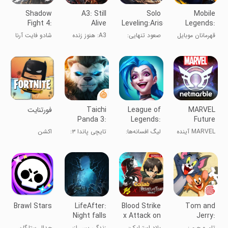
Shadow
A3: Still
Solo
Mobile
Fight 4:
Alive
Leveling:Arise
Legends:
Arena
Bang Bang
قهرمانان موبایل
صعود تنهایی:
A3: هنوز زنده
شادو فایت آرنا
ظهور
MARVEL
League of
Taichi
‏‏‏‏‏‏فورتنایت
Panda 3:
Legends:
Future
Dragon
Wild Rift
Revolution
MARVEL آینده
لیگ افسانه‌ها:
تایچی پاندا ۳:
اکشن
Hunter
انقلاب
وایلد ریفت
شکارچی اژدها
Brawl Stars
LifeAfter:
Blood Strike
Tom and
Night falls
x Attack on
Jerry:
Titan
Chase
تام و جری:
بلاد استرایک:
زندگی پس از:
جدال ستارگان