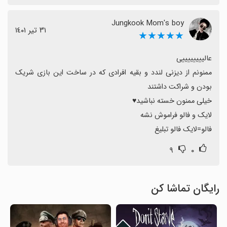
Jungkook Mom's boy
٣١ تیر ١٤٠١
★★★★★
ممنونم از دیزنی لندد و بقیه افرادی که در ساخت این بازی شریک 
فالو=لایک فالو تبلیغ
۹
۰
رایگان تماشا کن