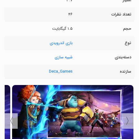
امتیاز
۳.۷
تعداد نظرات
۴۶
حجم
۱.۵ گیگابایت
نوع
بازی اندرویدی
دسته‌بندی
شبیه سازی
سازنده
Deca_Games
〉
〈