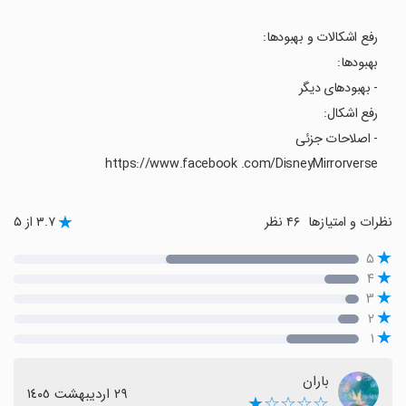
رفع اشکالات و بهبودها:
بهبودها:
- بهبودهای دیگر
رفع اشکال:
- اصلاحات جزئی
https://www.facebook .com/DisneyMirrorverse
نظرات و امتیازها
۴۶ نظر
۳.۷ از ۵
۵
۴
۳
۲
۱
باران
٢٩ اردیبهشت ١٤٠٥
☆☆☆☆★