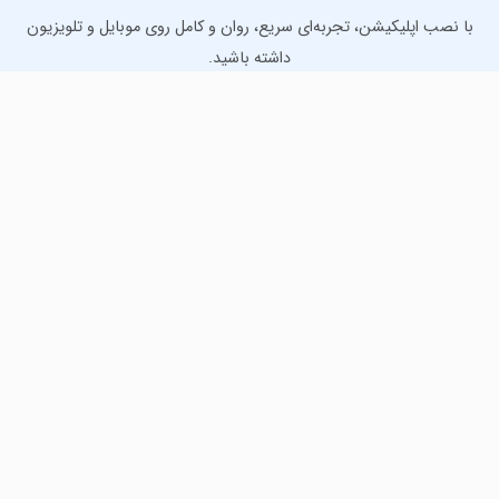
با نصب اپلیکیشن، تجربه‌ای سریع، روان و کامل روی موبایل و تلویزیون
داشته باشید.
دانلود نسخه موبایل
دانلود نسخه تلویزیون TV
لذت دانلود جدیدترین بازی‌ها و بهترین برنامه‌های اندروید از
مایکت!
دانلود جدیدترین بازی‌های اندروید برای اوقات فراغت و دریافت
بهترین برنامه‌های کاربردی برای انجام انواع فعالیت‌های روزانه. لینک
مستقیم، رایگان و سریع، تست شده و امن با نصب خودکار دیتا‍.