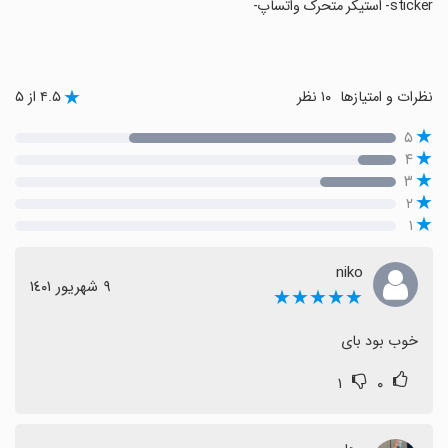
sticker- استیکر متحرک واتساپ-
نظرات و امتیازها
۱۰ نظر
۴.۵ از ۵
۵
۴
۳
۲
۱
niko
٩ شهریور ١٤٠١
★★★★★
خوب بود بای
۱
۰