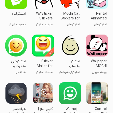
Pentol
Mochi Cat
WASticker
استیکرکده
Stickers
Stickers for
Animated
maker
WhatsAp
Stickers
استیکرهای
استیکرهای
سازنده استیکر
مجموعه ای از
متحرک پنتول
موچی گربه برای
WASticker
استیکرها
واتساپ
Wallpaper
استیکر
Sticker
‏‏‏استیکرهای
MOCHI
واتساپ
Maker for
متحرک و
MOCHI
قونشو
WhatsApp
ثابت واتساپ
پوستر موچی
استیکرقونشو،استیکر
ساخت استیکر
شبکه‌های
PANDA
موچی پاندا
اسم
واتساپ
اجتماعی
Control
Wemoji -
کلیپ ساز |
هواشناسی