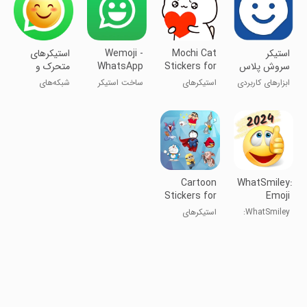
استیکر
Mochi Cat
Wemoji -
‏‏‏استیکرهای
سروش پلاس
Stickers for
WhatsApp
متحرک و
- استیکر ساز
WhatsAp
Sticker
ثابت واتساپ
ابزارهای کاربردی
استیکرهای
ساخت استیکر
شبکه‌های
سروش
Make
موچی گربه برای
واتساپ
اجتماعی
واتساپ
Cartoon
WhatSmiley:
Stickers for
Emoji
Whatsapp
WASticker
WhatSmiley:
استیکرهای
استیکرهای
کارتون برای
اموجی برای
واتساپ
واتساپ