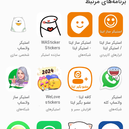
برنامه‌های مرتبط
استیکر ساز ایتا
استیکر ساز ایتا
WASticker
استیکر
/ استیکر ایتا
- استیکر ایتا
Stickers
واتساپ
حرفه ای
maker
(خرسی)
ابزارهای کاربردی
شبکه‌های
سازنده استیکر
شخصی سازی
اجتماعی
WASticker
استیکر
‏‏‏کافه ایتا -
WeLove
استیکر ساز
واتساپ کله
عضو بگیر ایتا
stickers
واتساپ
گردالی😂
(WASticker)
شبکه‌های
افزایش ممبر و
استیکرهای
شبکه‌های
اجتماعی
بازدید ایتا
WeLove
اجتماعی
(WASticker)