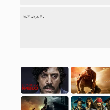
٣٠ خرداد ١٤٠٣