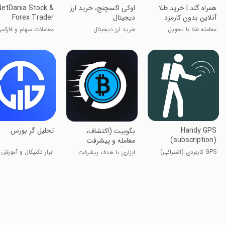
‏‏‏‏‏همراه گلد | خرید طلا
‏‏‏اوکی اکسچنج، خرید ارز
NetDania Stock &
آنلاین بدون کارمزد
دیجیتال
Forex Trader
معامله طلا با تحویل
خرید ارز دیجیتال
معاملات سهام و فارک
فیزیکی
نت‌دانا
Handy GPS
تحلیل گر بورس
بگوبیت (اکتشاف،
(subscription)
معامله و پیشرفت
کنید!)
GPS کاربردی (اشتراکی)
ابزار تکنیکال و آموزش
ابزاری با هدف پیشرفت
شما!