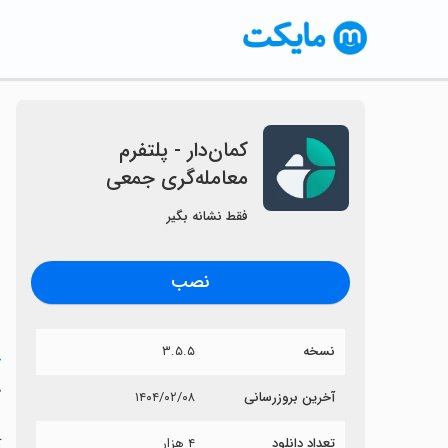
‏کمان‌دار - پلتفرم
معامله‌گری جمعی
فقط نشانه بگیر
نصب
نسخه
۳.۵.۵
خ
‏
آخرین بروزرسانی
۱۴۰۴/۰۲/۰۸
تعداد دانلود
۴ هزار
آ