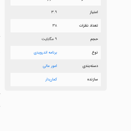
ر
امتیاز
۳.۹
ف
تعداد نظرات
۳۸
‏
حجم
۹ مگابایت
ش
ا
نوع
برنامه اندرویدی
‏
دسته‌بندی
امور مالی
‏
سازنده
کمان‌دار
س
خ
‏
س
ن