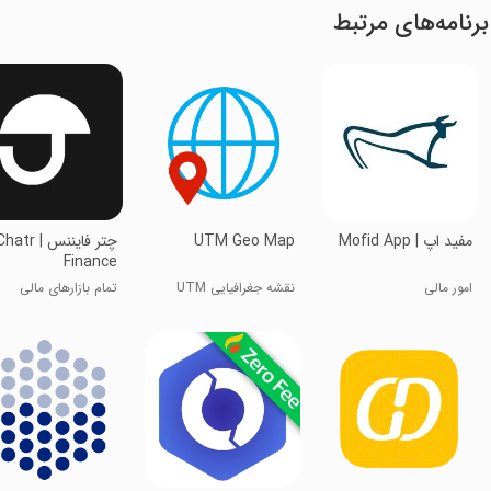
برنامه‌های مرتبط
مفید اپ | Mofid App
UTM Geo Map
چتر فایننس | atr
Finance
امور مالی
نقشه جغرافیایی UTM
تمام بازارهای مالی
اینجاست