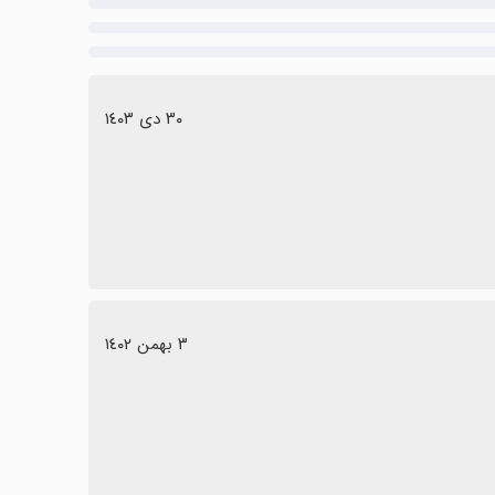
٣٠ دی ١٤٠٣
٣ بهمن ١٤٠٢