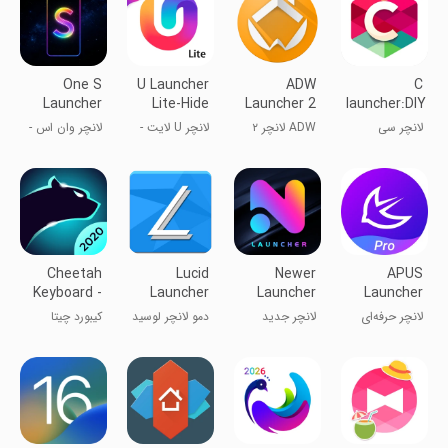
One S
U Launcher
ADW
C
Launcher
Lite-Hide
Launcher 2
launcher:DIY
for Galaxy
apps
themes,hide
لانچر سی
ADW لانچر ۲
لانچر U لایت -
لانچر وان اس -
S26
پنهان‌سازی
رابط کاربری
اپلیکیشن‌ها
S10 تا S24
Cheetah
Lucid
Newer
APUS
Keyboard -
Launcher
Launcher
Launcher
Emoji,Swype,DIY
Demo
2026
Pro
لانچر حرفه‌ای
لانچر جدید
دمو لانچر لوسید
کیبورد چیتا
Themes
launcher
2024
APUS