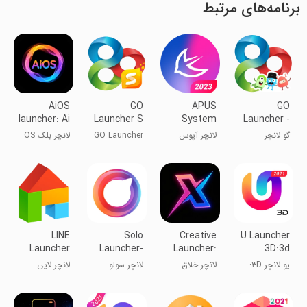
برنامه‌های مرتبط
AiOS
GO
APUS
GO
launcher: Ai
Launcher S
System
Launcher -
OS
– 3D
Themes&Wallp
گو لانچر
لانچر آپوس
GO Launcher
لانچر بلک OS
Theme,
S – تم ۳
Wall
بعدی، دیوار
LINE
Solo
Creative
U Launcher
Launcher
Launcher-
Launcher:
3D:3d
Clean,Smooth,DIY
onehanded
themes
یو لانچر ۳D:
لانچر خلاق -
لانچر سولو
لانچر لاین
تم‌های سه‌بعدی
سریع و
هوشمند