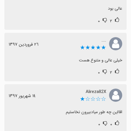
عالی بود
۰
۲
....
٢٦ فروردین ١٣٩٧
★★★★★
خیلی عالی و متنوع هست
۰
۲
Alireza82X
١٤ شهریور ١٣٩٧
☆☆☆☆★
اقااین چه طور میادبیرون نخاستیم
۰
۰