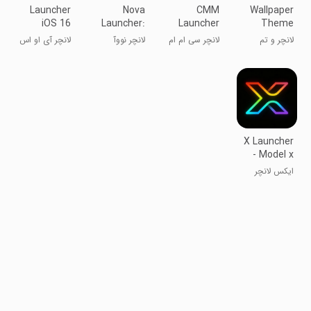
Launcher
Nova
CMM
Wallpaper
iOS 16
Launcher:
Launcher
Theme
Home
+HOME
لانچر و تم
لانچر سی ام ام
لانچر نووآ
لانچر آی او اس
Screen
Launcher
۱۶
X Launcher
- Model x
launcher
ایکس لانچر