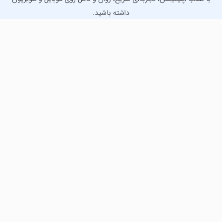
داشته باشید.
دانلود نسخه موبایل
دانلود نسخه تلویزیون TV
لذت دانلود جدیدترین بازی‌ها و بهترین برنامه‌های اندروید از
مایکت!
دانلود جدیدترین بازی‌های اندروید برای اوقات فراغت و دریافت
بهترین برنامه‌های کاربردی برای انجام انواع فعالیت‌های روزانه. لینک
مستقیم، رایگان و سریع، تست شده و امن با نصب خودکار دیتا‍.