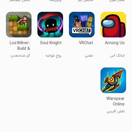
وای‌فای - اسکن
سرزمین مبارزان
وای‌فای
LostMiner:
Soul Knight
VRChat
Among Us
Build &
Craft Game
امانگ آس
تفننی
روحِ شوالیه
گم شده‌معدن:
بازی ساخت و
Craft
Warspear
Online
(MMORPG,
نقش آفرینی
RPG)