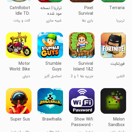
Terraria
Pixel
تراریا | نسخه
CatnRobot
Survival
مود شده
Idle TD:
Battle Cat
Game 2
تریریا
بازی بقا
شبیه سازی
کات و ربات:
پیکسلی ۲
دفاع بی‌پایان -
نبرد گربه
‏‏‏‏‏‏فورتنایت
Survival
Stumble
Motor
World: Bike
Guys
Island 1&2
Factory
اکشن
جزیره بقا 1 و 2
استامبل گایز
دنیای
موتورسیکلت:
کارخانه
Super Sus
Brawlhalla
Show Wifi
Melon
Password -
Sandbox
Scan Wifi
شنزار ملون
نمایش رمز
براول‌هالا -
یافتن ایمپاستر