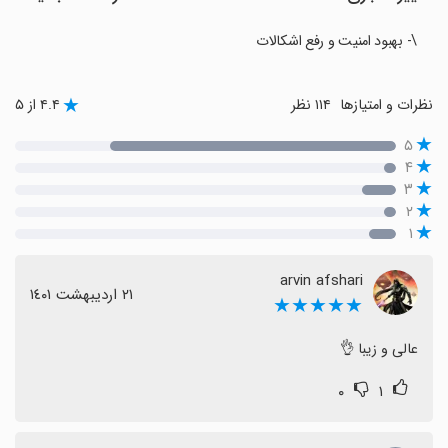
\- بهبود امنیت و رفع اشکالات
نظرات و امتیازها
۱۱۴ نظر
۴.۴ از ۵
۵
۴
۳
۲
۱
arvin afshari
٢١ اردیبهشت ١٤٠١
★★★★★
عالی و زیبا 👌
۰
۱