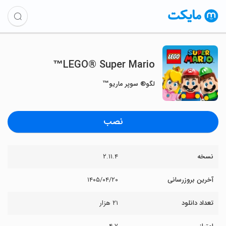
LEGO® Super Mario™
لگو® سوپر ماریو™
نصب
نسخه
۲.۱۱.۴
آخرین بروزرسانی
۱۴۰۵/۰۴/۲۰
تعداد دانلود
۲۱ هزار