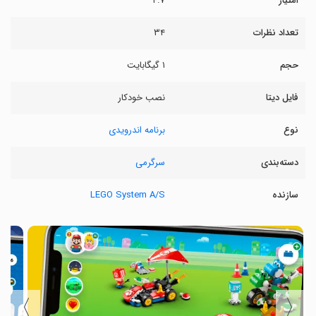
امتیاز
۴.۷
تعداد نظرات
۳۴
حجم
۱ گیگابایت
فایل دیتا
نصب خودکار
نوع
برنامه اندرویدی
دسته‌بندی
سرگرمی
سازنده
LEGO System A/S
〉
〈