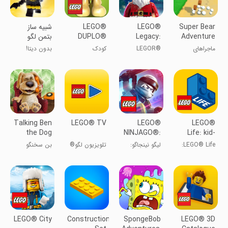
Super Bear
LEGO®
LEGO®
‏‏شبیه ساز
Adventure
Legacy:
DUPLO®
‏بتمن لگو
Town
Heroes
ماجراهای
LEGOR®
کودک
بدون دیتا!
Unboxed
سوپرخرس
Legacy:
قهرمانان گشوده
Talking Ben
LEGO® TV
LEGO®
LEGO®
the Dog
NINJAGO®:
Life: kid-
Ride Ninja
safe
LEGO® Life:
لیگو نینجاگو:
تلویزیون لگو®
بن سخنگو
community
جامعه امن برای
سواری نینجا
کودکان
LEGO® City
Construction
SpongeBob
LEGO® 3D