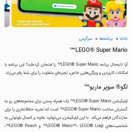
خانه
برنامه‌ها
سرگرمی
LEGO® Super Mario™
آیا تابه‌حال برنامه LEGO® Super Mario™ را امتحان کرده‌اید؟ این برنامه با
امکانات کاربردی و ویژگی‌هایی خاص، تجربه‌ای متفاوت را برای شما رقم می‌زند.
لگو® سوپر ماریو™
اپلیکیشن LEGO® Super Mario™ یک همراه رسمی برای مجموعه‌های رو به
گسترش ساخت LEGO® Super Mario™ است که تجربه خلاقانه‌تری را برای
سازندگان فراهم می‌کند. با این اپلیکیشن، می‌توانید علاوه بر اتصال بلوتوثی به
شخصیت‌های LEGO® Mario™، LEGO® Luigi™ و LEGO® Peach™،