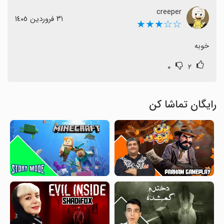
creeper
٣١ فروردین ١٤٠٥
☆☆★★★
خوبه
۰
۲
رایگان تماشا کن