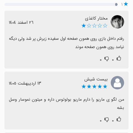
۱
مختار کاغذی
٢٦ اسفند ١٤٠٤
☆☆☆☆★
رفتم داخل بازی روی همون صفحه اول سفیده زیرش پر شد ولی دیگه 
نیامد روی همون صفحه موند
۰
۰
بیست شیش
١٣ اردیبهشت ١٤٠٥
★★★★★
من لگو ی ماریو را دارم ماریو بولوتوس داره و میتون نموسار وسل 
بشه
۰
۰