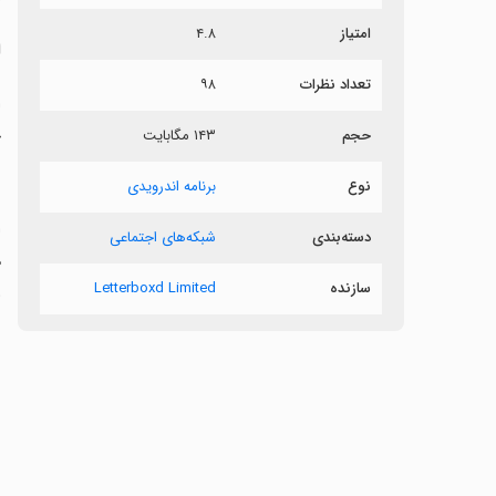
امتیاز
۴.۸
ل
تعداد نظرات
۹۸
خ
حجم
۱۴۳ مگابایت
نوع
برنامه اندرویدی
‏
دسته‌بندی
شبکه‌های اجتماعی
ه
سازنده
Letterboxd Limited
و
‏
ب