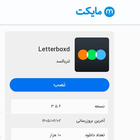
Letterboxd
لترباکسد
نصب
نسخه
۳.۵.۶
خ
آخرین بروزرسانی
۱۴۰۵/۰۴/۰۲
d
تعداد دانلود
۱۰ هزار
آی