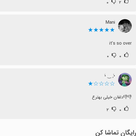
۰
۲
Mani
★★★★★
it's so over
۰
۰
☆☆☆☆★
👎👎دلفان خیلی بهترع
۲
۰
ایگان تماشا کن