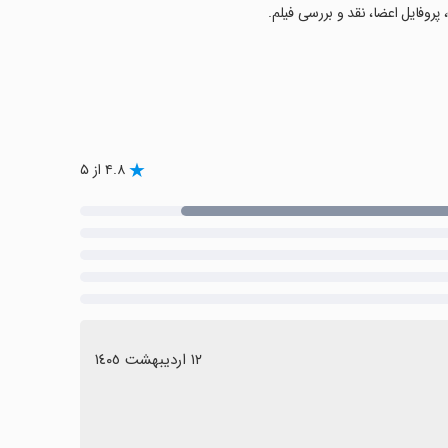
پروفایل اعضا، نقد و بررسی فیلم.
۴.۸ از ۵
١٢ اردیبهشت ١٤٠٥