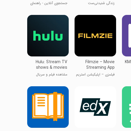
زندگی شنیدنی‌ست
جستجوی آنلاین - راهنمای
استریم
Hulu: Stream TV
Filmzie – Movie
KMP
shows & movies
Streaming App
فیلمزی – اپلیکیشن استریم
مشاهده فیلم و سریال
فیلم