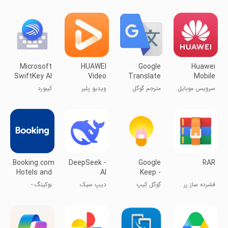
Microsoft
HUAWEI
Google
Huawei
SwiftKey AI
Video
Translate
Mobile
Keyboard
Services
سرویس موبایل
مترجم گوگل
ویدیو پلیر
کیبورد
هوآوی
هواوی
سوئیفت‌کی
Booking.com:
DeepSeek -
Google
RAR
Hotels and
AI
Keep -
more
Assistant
Notes and
فشرده ساز رر
گوگل کیپ
دیپ سیک
بوکینگ -
lists
اطلاعات هتل
های دنیا