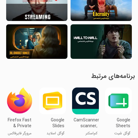
برنامه‌های مرتبط
Firefox Fast
Google
CamScanner-
Google
& Private
Slides
scanner,
Sheets
Browser
PDF maker
گوگل شیت
کم‌اسکنر
گوگل اسلاید
مرورگر فایرفاکس