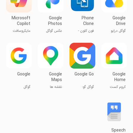
Microsoft
Google
Phone
Google
Copilot
Photos
Clone
Drive
گوگل درایو
فون کلون -
عکس گوگل
مایکروسافت
انتقال اطلاعات
کوپایلت
یک گوشی به
گوشی دیگر
Google
Google
Google Go
Google
Maps
Home
کروم کست
گوگل گو:
نقشه ها
گوگل
اتصال گوشی و
جستجوگر سریع
تبلت به
گوگل
تلویزیون
Speech