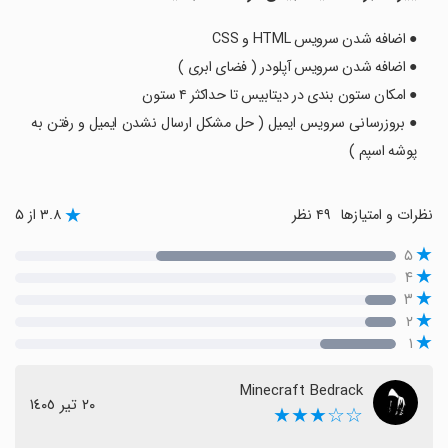
● اضافه شدن سرویس HTML و CSS
● اضافه شدن سرویس آپلودر ( فضای ابری )
● امکان ستون بندی در دیتابیس تا حداکثر ۴ ستون
● بروزرسانی سرویس ایمیل ( حل مشکل ارسال نشدن ایمیل و رفتن به
پوشه اسپم )
نظرات و امتیازها
۴۹ نظر
۳.۸ از ۵
۵
۴
۳
۲
۱
Minecraft Bedrack
٢٠ تیر ١٤٠٥
☆☆★★★