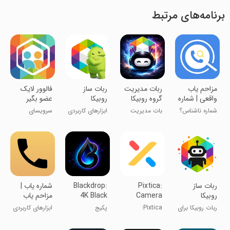
برنامه‌های مرتبط
‏مزاحم یاب
‏ربات مدیریت
‏‏‏‏ربات ساز
‏‏‏فالوور لایک
واقعی | شماره
گروه روبیکا
روبیکا
عضو بگیر
یاب حرفه‌ای
روبیکا ایتا
شماره ناشناس؟
بات مدیریت
ابزارهای کاربردی
سرویسای
اینستا
«منو نصب کن»
گروه رایگان😍
رایگانُ امتحان
🔥
کن!
‏‏‏‏‏ربات ساز
Pixtica:
Blackdrop:
‏شماره یاب |
روبیکا
Camera
4K Black
مزاحم یاب
and Editor
Wallpapers
حرفه ای
ربات روبیکا برای
Pixtica:
پکیج
ابزارهای کاربردی
خودت بساز
دوربین و
پس‌زمینه‌های
ویرایشگر
مشکی HD