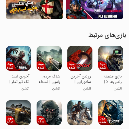
بازی‌های مرتبط
بازی منطقه
رونین آخرین
هدف مرده:
آخرین امید
زامبی‌ها 3 |
سامورایی |
زامبی | نسخه
تک تیرانداز |
نسخه مود
نسخه مود
مود شده
نسخه مود
اکشن
اکشن
اکشن
اکشن
شده
شده
شده