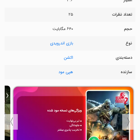
امتیاز
۳.۶
تعداد نظرات
۲۵
حجم
۶۴۰ مگابایت
نوع
بازی اندرویدی
دسته‌بندی
اکشن
سازنده
هپی مود
〉
〈