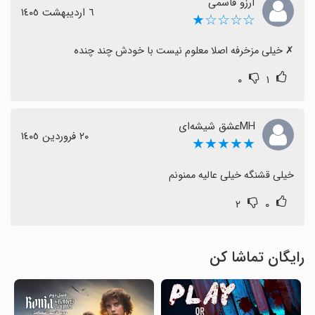
آرزو قاسمی
٦ اردیبهشت ١٤٠٥
☆☆☆☆★
‏✗ خیلی مزخرفه اصلا معلوم نیست با خودش چند چنده
۰
۱
MHعشق شیشه‌ای
٢٠ فروردین ١٤٠٥
★★★★★
خیلی قشنگه خیلی عالیه ممنونم
۲
۰
رایگان تماشا کن