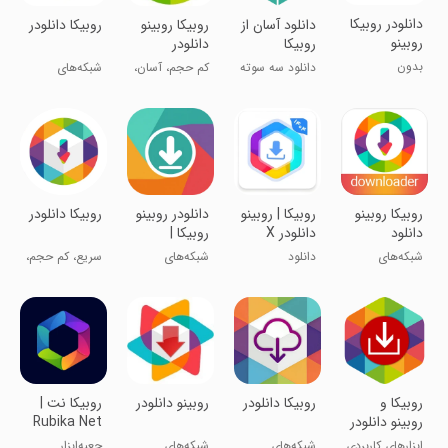
‏‏دانلودر روبیکا
دانلود آسان از
روبیکا روبینو
روبیکا دانلودر
روبینو
روبیکا
دانلودر
بدون
دانلود سه سوته
کم حجم، آسان،
شبکه‌های
محدودیت
از روبیکا !
رایگان
اجتماعی
دانلود کنید:)
روبیکا روبینو
‏روبیکا | روبینو
‏‏‏‏‏دانلودر روبینو
روبیکا دانلودر
دانلود
دانلودر X
روبیکا |
روبین‌لود
شبکه‌های
دانلود
شبکه‌های
سریع، کم حجم،
اجتماعی
پست،استوری،هایلایت
اجتماعی
رایگان
‏روبیکا و
روبیکا دانلودر
‏روبینو دانلودر
روبیکا نت |
روبینو دانلودر
Rubika Net
ابزارهای کاربردی
شبکه‌های
شبکه‌های
جعبه‌ابزار