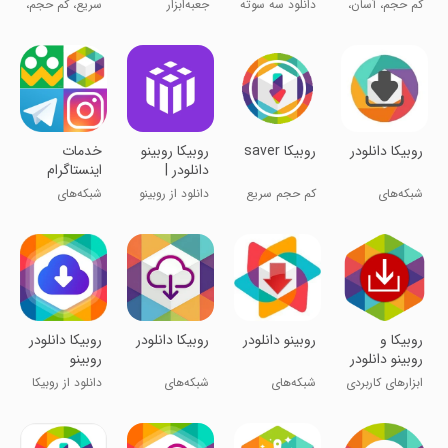
کم حجم، آسان،
دانلود سه سوته
جعبه‌ابزار
سریع، کم حجم،
رایگان
از روبیکا !
حرفه‌ای روبیکا
رایگان
روبیکا دانلودر
روبیکا saver
روبیکا روبینو
‏‏‏‏‏‏خدمات
دانلودر |
اینستاگرام
RubiBox
روبیکا
شبکه‌های
کم حجم سریع
دانلود از روبینو
شبکه‌های
اجتماعی
رایگان
اجتماعی
‏روبیکا و
‏روبینو دانلودر
روبیکا دانلودر
روبیکا دانلودر
روبینو دانلودر
روبینو
ابزارهای کاربردی
شبکه‌های
شبکه‌های
دانلود از روبیکا
اجتماعی
اجتماعی