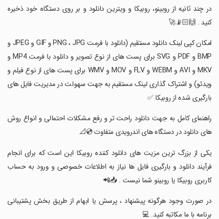
در چند ثانیه از روبینو، روبیکا و ویترین دانلود و بر روی دستگاه خود ذخیره
کنید . 🙌🏻📡🚀
‏‏امکان کپی لینک دانلود مستقیم (دانلود با فرمت PNG ، JPG و GIF و JPEG و
BMP و PDF و SVG برای پست های از نوع تصویر و دانلود با فرمت MP4 و
MKV و AVI و WEBM و FLV و MOV و WMV برای پست های از نوع فیلم و
ویدئو) و اشتراک گذاری لینک مستقیم به جهت سهولت در مدیریت فایل های
بارگیری شده از روبیکا ✅
‏‏راهنمای کامل به جهت دانلود راحت تر و رفع مشکلات احتمالی و انواع روش
های دانلود در دستگاه های اندرویدی متفاوت 💿📐
‏‏یکی از بزرگ ترین مزیت های دانلود کننده روبیکا این است که برای انجام
فرآیند دانلود و بارگیری فایل ها نیاز به اطلاعات خصوصی و ورود به حساب
کاربری روبیکا یا روبینو شما نیست . 📥📲
‏‏در صورت وجود هرگونه پیشنهاد ، پرسش یا ابهام از طریق بخش پشتیبانی
برنامه با ما مکاتبه کنید. 💻