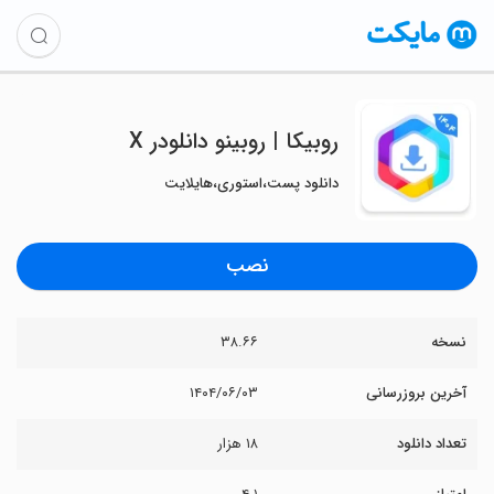
‏روبیکا | روبینو دانلودر X
دانلود پست،استوری،هایلایت
نصب
نسخه
۳۸.۶۶
آخرین بروزرسانی
۱۴۰۴/۰۶/۰۳
تعداد دانلود
۱۸ هزار