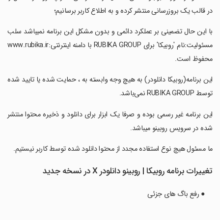
در قالب یک بروزرسانی منتشر کرده و به اطلاع کاربر برسانیم؛
‏با این حال تضمینی بر عملکرد دائمی و بدون مشکل این برنامه نمیباشد سلب
مسئولیت:نام 'روبیکا' برای RUBIKA GROUP با دامنه اینترنتی:www.rubika.ir
محفوظ است.
‏این برنامه(روبیکا دانلودر) به هیچ وجه وابسته به ، حمایت شده یا تایید شده
توسط RUBIKA GROUP نمی‌باشد.
‏این برنامه غیر رسمی بوده و صرفا یک ابزار برای دانلود و ذخیره محتوا منتشر
شده در سرویس روبینو میباشد.
‏ما مسئول هیچ نوع استفاده مجدد از محتوا دانلود شده توسط کاربر نیستیم.
تغییرات برنامه ‏روبیکا | روبینو دانلودر X در نسخه جدید
● رفع باگ های جزئی