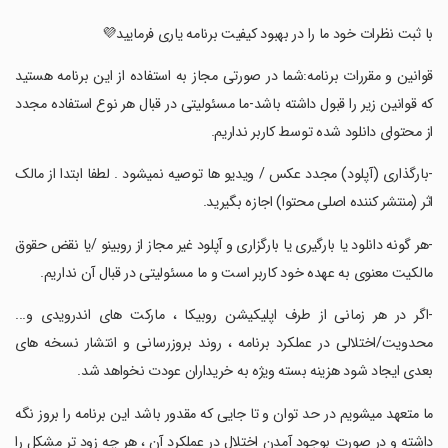
‏‏با ثبت نظرات خود ما را در بهبود کیفیت برنامه یاری فرمایید💜
‏قوانین و مقررات برنامه:شما در صورتی مجاز به استفاده از این برنامه هستید
که قوانین زیر را قبول داشته باشد-ما مسئولیتی در قبال هر نوع استفاده مجدد
از محتوای دانلود شده توسط کاربر نداریم.
‏-بارگذاری (آپلود) مجدد عکس / ویدیو ها توصیه نمیشود . لطفا ابتدا از مالک
اثر (منتشر کننده اصلی محتوا) اجازه بگیرید.
‏-هر گونه دانلود یا بارگیری یا بارگزاری و آپلود غیر مجاز از روبینو /یا نقض حقوق
مالکیت معنوی به عهده خود کاربر است و ما مسئولیتی در قبال آن نداریم.
‏-اگر در هر زمانی از طرف اپلیکیشن روبیکا ، مارکت های اندرویدی و...
محدویت/اختلالی در عملکرد برنامه ، روند بروزرسانی و انتشار نسخه های
بعدی ایجاد شود هزینه بسته ویژه به خریداران عودت نخواهد شد.
‏ما متعهد میشویم در حد توان و تا جایی که مقدور باشد این برنامه را بروز نگه
داشته و در صورت بوجود آمدن اختلال در عملکرد آن ، هر چه زود تر مشکل را