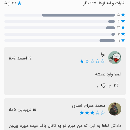
نظرات و امتیازها
۱۴۷ نظر
۴.۱ از ۵
۵
۴
۳
۲
۱
نوا
١٤ اسفند ١٤٠٤
☆☆☆☆★
اصلا وارد نمیشه
۰
۳
محمد معراج اسدی
١٥ فروردین ١٤٠٥
☆☆★★★
داداش لطفا به این که من میرم تو یه کانال باگ میده میپره بیرون 