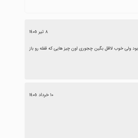
٨ تیر ١٤٠٥
اصلاً خوب نبود بروز رسانی هم کردم ولی تغییر نکرد عکسش هم همون قبلی بود ولی خوب لااقل بگین چجوری اون چیز هایی که قفله رو باز 
١٠ خرداد ١٤٠٥