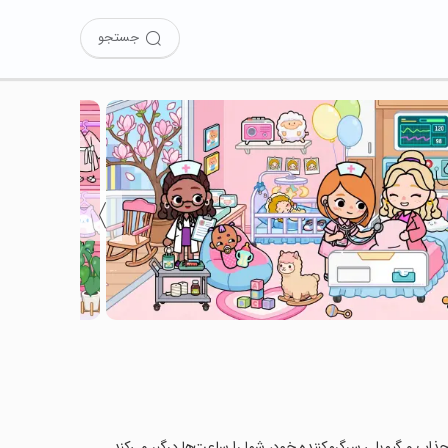
جستجو
〉