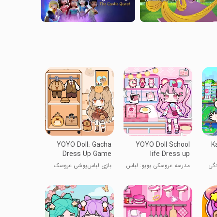
YOYO Doll: Gacha
YOYO Doll School
K
Dress Up Game
life Dress up
دگی
مدرسه عروسکی یویو: لباس
بازی لباس‌پوشی عروسک
پوشیدن
YOYO انیمه