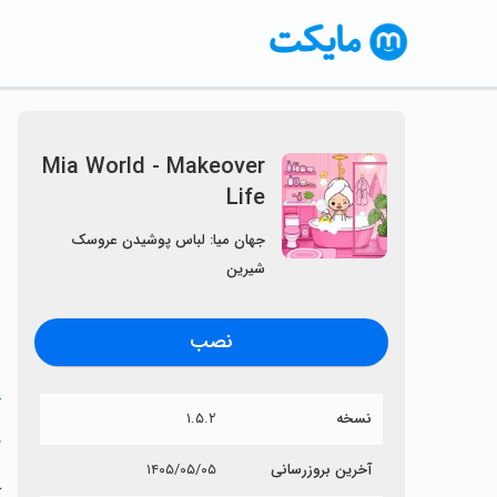
Mia World - Makeover
Life
〈
جهان میا: لباس پوشیدن عروسک
شیرین
نصب
خ
نسخه
۱.۵.۲
e
آخرین بروزرسانی
۱۴۰۵/۰۵/۰۵
آی