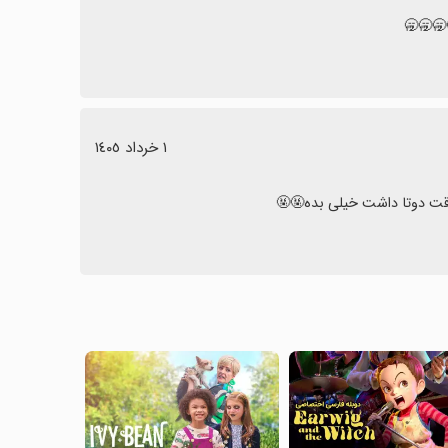
🥱🥱🥱
١ خرداد ١٤٠٥
وقت دوتا داشت خیلی بده🤬🤬