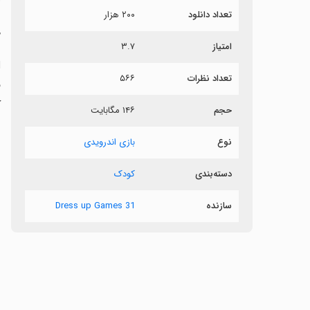
تعداد دانلود
۲۰۰ هزار
ج
امتیاز
۳.۷
تعداد نظرات
۵۶۶
ف
ک
حجم
۱۴۶ مگابایت
نوع
بازی اندرویدی
دسته‌بندی
کودک
سازنده
31 Dress up Games