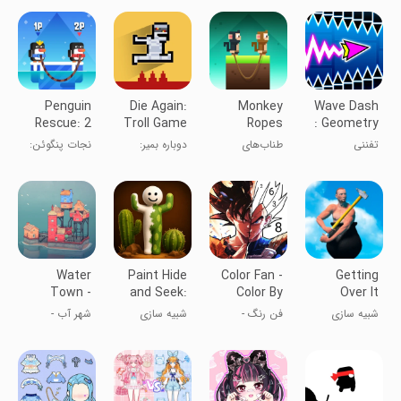
انیمه
نیست
Penguin
Die Again:
Monkey
Wave Dash
Rescue: 2
Troll Game
Ropes
: Geometry
Player Co-
Ever
Arrow
تفننی
طناب‌های
دوباره بمیر:
نجات پنگوئن:
op
میمون
بازی ترول ابدی
همکاری دو نفره
Water
Paint Hide
Color Fan -
Getting
Town -
and Seek:
Color By
Over It
Townscaper
Online
Number
شبیه سازی
فن رنگ -
شبیه سازی
شهر آب -
رنگ‌آمیزی با
سازنده‌ی شهر
شماره