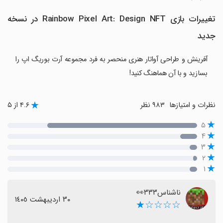
تغییرات بازی Rainbow Pixel Art: Design NFT در نسخه
جدید
آفرینش و طراحی آواتار هنری منحصر به فرد مجموعه آرت بوریگ اپ را
بسازید و با آن هماهنگ کنید!
نظرات و امتیازها
۹۸۳ نظر
۴.۶ از ۵
۵
۴
۳
۲
۱
ناشناس۳۳۳👀
٣٠ اردیبهشت ١٤٠٥
☆☆☆☆★