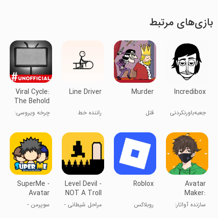
بازی‌های مرتبط
Viral Cycle:
Line Driver
Murder
Incredibox
The Behold
Game
جعبه‌باورنکردنی
قتل
راننده خط
چرخه ویروسی:
بازی
شگفت‌انگیز
SuperMe -
Level Devil -
Roblox
Avatar
Avatar
NOT A Troll
Maker:
Maker
Game
Anime
سازنده آواتار:
روبلاکس
مراحل شیطانی -
سوپرمن -
Creator
Dress up
لباس پوشاندن
یک بازی ترول
سازنده آواتار