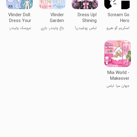
Vlinder Doll:
Vlinder
Dress Up!
Scream Go
Dress Your
Garden
Shining
Hero
Dream
Dress
Anime Star
اسکریم گو هیرو
لباس پوشیدن!
باغ ولیندر: بازی
عروسک ولیندر:
Princess
- فریاد قهرمان
ستاره انیمه
باربی
ستاره مد
درخشان
Mia World -
Makeover
Life
جهان میا: لباس
پوشیدن
عروسک شیرین