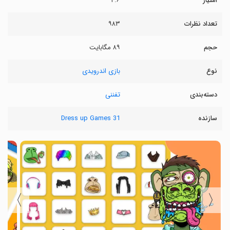
امتیاز
۴.۶
تعداد نظرات
۹۸۳
حجم
۸۹ مگابایت
نوع
بازی اندرویدی
دسته‌بندی
تفننی
سازنده
31 Dress up Games
〉
〈