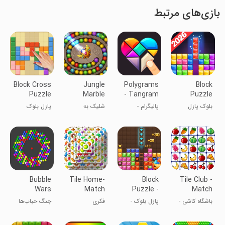
بازی‌های مرتبط
Block Cross
Jungle
Polygrams
Block
Puzzle
Marble
- Tangram
Puzzle
Blast
Puzzles
بلوک پازل
پالیگرام -
شلیک به
پازل بلوک
پازل‌های تانگرام
گوی‌های رنگی
متقاطع
Bubble
Tile Home-
Block
Tile Club -
Wars
Match
Puzzle -
Match
Puzzle
Jewels
Puzzle
باشگاه کاشی -
پازل بلوک -
فکری
جنگ حباب‌ها
Games
World
Games
بازی معما
دنیای جواهرات