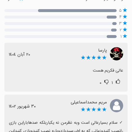
۵
۴
۳
۲
۱
پارسا
٢٠ آبان ١٤٠٤
★★★★★
عالی فکریم هست
۰
۱
مریم محمداسماعیلی
٣٠ شهریور ١٤٠٢
★★★★★
‏✓ سلام بسیارعالی است وبه نظرمن نه یکباربلکه صدهاباراین بازی 
رانصب کنیدوزمانی که به اخررسیدبازدوباره نصب کنیدوبازی کنیداین 