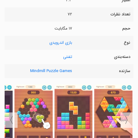
امتیاز
۴.۳
تعداد نظرات
۷۲
حجم
۱۷ مگابایت
نوع
بازی اندرویدی
دسته‌بندی
تفننی
سازنده
Mindmill Puzzle Games
〉
〈