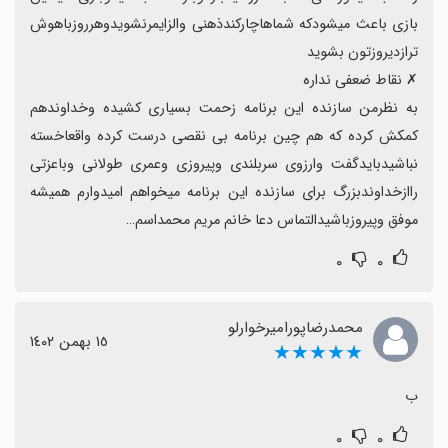
بازی باعث میشودکه شماهاچارکندذهنی والزایمرنشویدوهرروزباهوش 
به نظرمن سازنده این برنامه زحمت بسیاری کشیده وخداوندهم 
کمکش کرده که هم چین برنامه بی نقصی درست کرده واقعاخسته 
نباشیدبایدگفت وارزوی سربلندی وپیروزی وعمری طولانی وباعزتی 
راازخداوندبزرگ برای سازنده این برنامه میخواهم امیدوارم همیشه 
موفق وپیروزباشیدالتماس دعا خانم مریم محمداسم…
۰
۰
محمدرضاپورامیرخوارلو
١٥ بهمن ١٤٠٢
★★★★★
ب
۰
۰