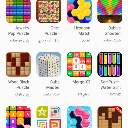
Jewelry
Onet
Hexagon
Bubble
Pop Puzzle
Puzzle -
Match
Shooter:
Tile Match
Fun Pop
شلیک حباب:
تطابق
پازل آنِت - بازی
پازل جواهرات
Game
Game
بازی
شش‌ضلعی
تطبیق کاشی
پاپ
سرگرم‌کننده
Wood Block
Cube
Merge X3
SortPuz™:
Puzzle
Master
Water Sort
3D®:Matching
Puzzle
SortPuz™:
ادغام X3
استاد مکعب
پازل بلوک
Game
معمای
سه بعدی
چوبی
مرتب‌سازی آب