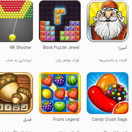
‏‏آمیرزا
Block Puzzle Jewel
NR Shooter
کلمات و دانستنی‌ها
بلوک جواهر پازل
تیراندازی به حباب
Candy Crush Saga
Fruits Legend
‏‏فندق