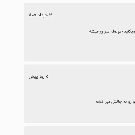
١٤ خرداد ١٤٠٥
٥ روز پیش
 تو رو به چالش می کشه