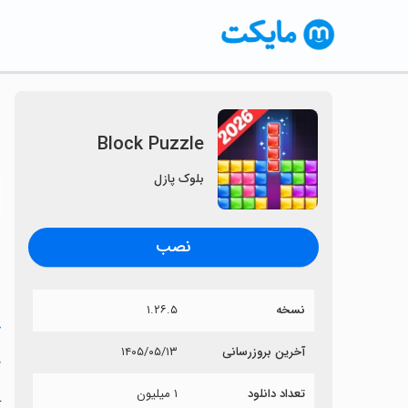
Block Puzzle
بلوک پازل
〈
نصب
نسخه
۱.۲۶.۵
خ
آخرین بروزرسانی
۱۴۰۵/۰۵/۱۳
e
تعداد دانلود
۱ میلیون
آی