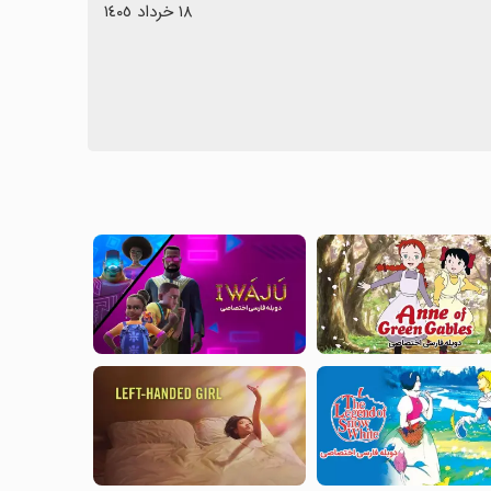
١٨ خرداد ١٤٠٥