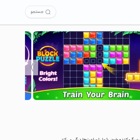
جستجو
〉