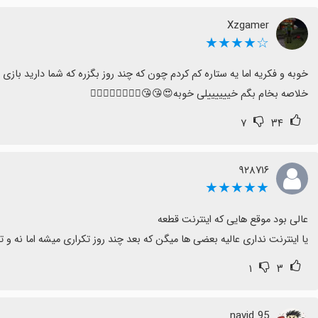
Xzgamer
☆★★★★
خلاصه بخام بگم خییییییلی خوبه😍😘😘👍🏻👍🏻👍🏻👍🏻
۷
۳۴
۹۲۸۷۱۶
★★★★★
یا اينترنت نداری عالیه بعضی ها میگن که بعد چند روز تکراری میشه اما نه و
۱
۳
navid 95