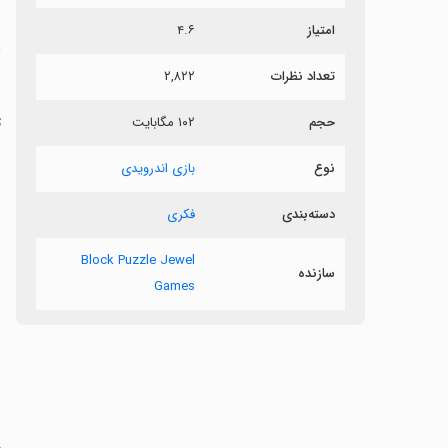
امتیاز
۴.۶
ب
تعداد نظرات
۲,۸۲۲
ب
حجم
۱۰۲ مگابایت
ت
نوع
بازی اندرویدی
دسته‌بندی
فکری
Block Puzzle Jewel
سازنده
Games
‏
م