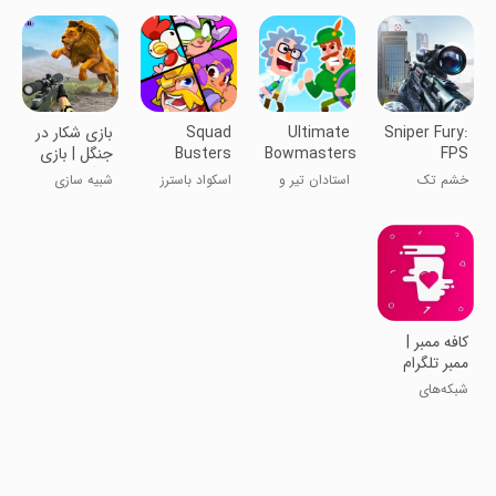
FPS
Sniper Fury:
Ultimate
Squad
بازی شکار در
FPS
Bowmasters
Busters
جنگل | بازی
Shooting
تفنگی جدید
خشم تک
استادان تیر و
اسکواد باسترز
شبیه سازی
Game
تیرانداز
کمان
‏‏‏‏کافه ممبر |
ممبر تلگرام
فالور بگیر
شبکه‌های
اینستاگرام
اجتماعی