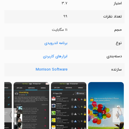
امتیاز
۳.۷
تعداد نظرات
۹۹
حجم
۱۱ مگابایت
نوع
برنامه اندرویدی
دسته‌بندی
ابزارهای کاربردی
سازنده
Morrison Software
〉
〈