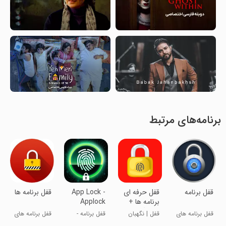
برنامه‌های مرتبط
‏قفل برنامه
قفل حرفه ای
App Lock -
قفل برنامه ها
برنامه ها +
Applock
فضولگیر
Fingerprint
قفل برنامه های
قفل | نگهبان
قفل برنامه -
قفل برنامه های
آژیری
گوشی
حریم خصوصی
قفل برنامه با اثر
شخصی