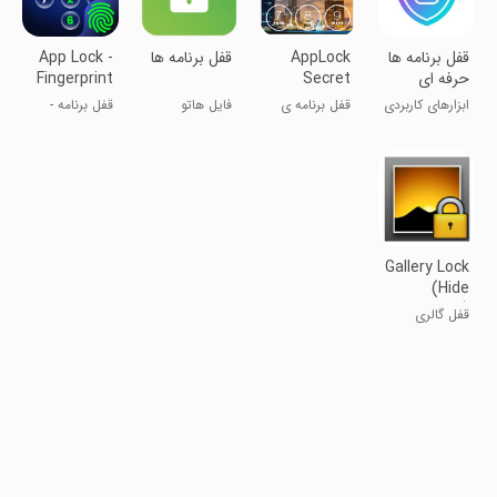
قفل برنامه ها
AppLock
قفل برنامه ها
App Lock -
حرفه ای
Secret
Fingerprint
Lock
ابزارهای کاربردی
قفل برنامه ی
فایل هاتو
قفل برنامه -
مخفی برای
مخفی کن
قفل اثر انگشت
اندروید
Gallery Lock
(Hide
pictures)
قفل گالری