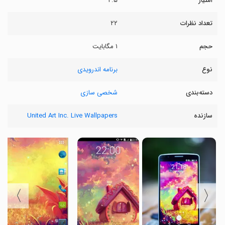
امتیاز
۴.۵
تعداد نظرات
۲۲
حجم
۱ مگابایت
نوع
برنامه اندرویدی
دسته‌بندی
شخصی سازی
سازنده
United Art Inc. Live Wallpapers
〉
〈