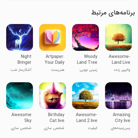
برنامه‌های مرتبط
Night
Artpaper:
Woody
Awesome-
Bringer
Your Daily
Land Tree
Land Live
Magical
Wallpaper
Parallax 3D
wallpaper
والپیپر زنده
زمینی چوبی:
هنرپسند:
آشکارساز شب:
deer lwp
HD
فوق‌العاده HD
پارالاکس ۳
والپیپر روزانه
گوزن جادویی
بعدی
شما
لایو والپیپر
Awesome
Birthday
Awesome-
Amazing
Sky
Cat live
Land 2 live
City live
Parallax
wallpaper
wallpaper
wallpapers
پس‌زمینه‌های
کیفیت
شخصی سازی
شخصی سازی
wallpaper
زنده شهر
شگفت‌انگیز ۲ -