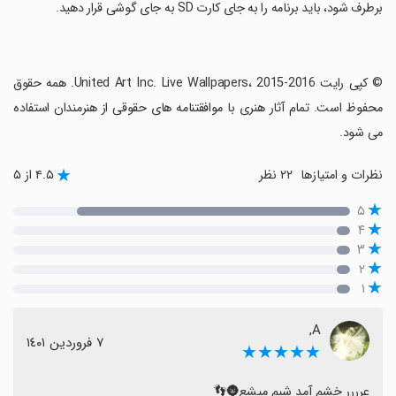
برطرف شود، باید برنامه را به جای کارت SD به جای گوشی قرار دهید.
‏© کپی رایت United Art Inc. Live Wallpapers، 2015-2016. همه حقوق
محفوظ است. تمام آثار هنری با موافقتنامه های حقوقی از هنرمندان استفاده
می شود.
نظرات و امتیازها
۲۲ نظر
۴.۵ از ۵
۵
۴
۳
۲
۱
‌A,
٧ فروردین ١٤٠١
★★★★★
عرررر خشم آمد شبم میشع🌚👣