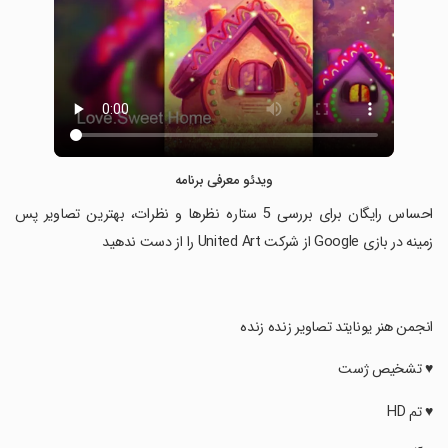
ویدئو معرفی برنامه
‏احساس رایگان برای بررسی 5 ستاره نظرها و نظرات، بهترین تصاویر پس
زمینه در بازی Google از شرکت United Art را از دست ندهید
‏انجمن هنر یونایتد تصاویر زنده زنده
‏♥ تشخیص ژست
‏♥ تم HD