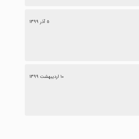
٥ آذر ١٣٩٩
١٠ اردیبهشت ١٣٩٩