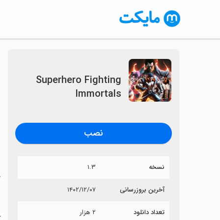
Superhero Fighting
Immortals
〈
نصب
نسخه
۱.۳
خ
آخرین بروزرسانی
۱۴۰۲/۱۲/۰۷
s
تعداد دانلود
۲ هزار
آی