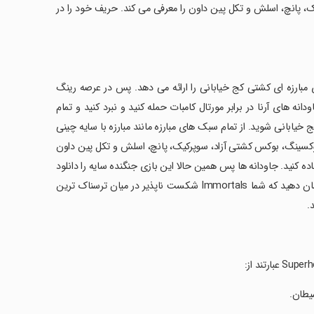
ک، پانچ، اسلش و تکل پین داون را معرفی می کند. حریف خود را در
Immortal Gods Shadow F بهترین تجربه بازی مبارزه ای کشتی کج خیابانی را ارائه می دهد. پس در عرصه رینگ
نه های آرنا در برابر مورتال کامبات حمله کنید و نبرد کنید و تمام
خیابانی شوید. از تمام سبک های مبارزه مانند مبارزه با سایه چینی
ک بوکسینگ، بوکس کشتی آزاد، سوپرکیک، پانچ، اسلش و تکل پین داون
ده کنید. جاودانه ها پس همین حالا این بازی جنگنده سایه را دانلود
کنید و کار خود را به عنوان افسانه بازی مبارزه سایه ها شروع کنید و به این دنیا نشان دهید که شما Immortals شکست ناپذیر در میان ترسناک ترین