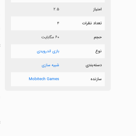
امتیاز
۲.۵
د
تعداد نظرات
۴
حجم
۶۰ مگابایت
ت
نوع
بازی اندرویدی
ب
ا
دسته‌بندی
شبیه سازی
ا
سازنده
Mobitech Games
س