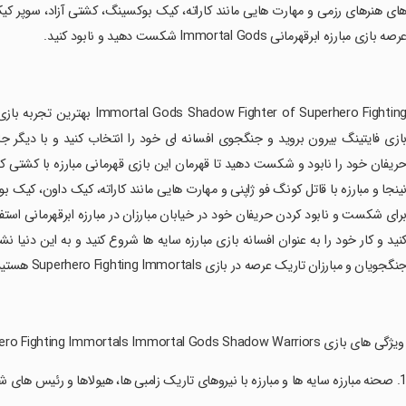
ای هنرهای رزمی و مهارت هایی مانند کاراته، کیک بوکسینگ، کشتی آزاد، سوپر کی
رصه بازی مبارزه ابرقهرمانی Immortal Gods شکست دهید و نابود کنید.
‏ighter of Superhero Fighting
ازی فایتینگ بیرون بروید و جنگجوی افسانه ای خود را انتخاب کنید و با دیگر جاودا
ریفان خود را نابود و شکست دهید تا قهرمان این بازی قهرمانی مبارزه با کشتی کج 
ینجا و مبارزه با قاتل کونگ فو ژاپنی و مهارت هایی مانند کاراته، کیک داون، کی
رای شکست و نابود کردن حریفان خود در خیابان مبارزان در مبارزه ابرقهرمانی استفا
نگجویان و مبارزان تاریک عرصه در بازی Superhero Fighting Immortals هستید.
 ویژگی های بازی Superhero Fighting Immortals Immortal Gods Shadow Warriors عبارتند از: