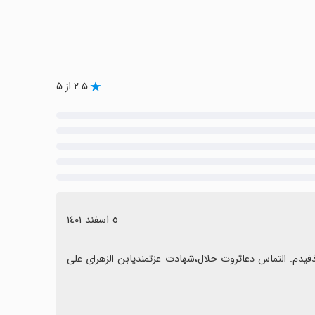
۲.۵ از ۵
٥ اسفند ١٤٠١
سلام🫡تبریک اعیاددهه شعبانیه🎂🌈🥳بازی رزمی سایه. بیمزه،بچه گانه. حذفیدم. التماس دعاثروت حلال،شهادت عزتمندیابن الزهرای علی 