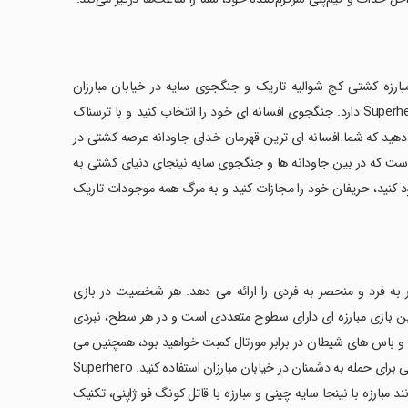
Immortal Gods Shadow Fi جدیدترین بازی مبارزه کشتی کج شوالیه تاریک و جنگجوی سایه در خیابان مبارزان
است. ترسناک ترین جنگجویان تاریکی جهان را در بازی Superhero Fighting Immortals دارد. جنگجوی افسانه ای خود را انتخاب کنید و با ترسناک
دهید که شما افسانه ای ترین قهرمان خدای جاودانه عرصه کشتی در
 شماست که در بین جاودانه ها و جنگجوی سایه نینجای دنیای کشتی به
لود کنید، حریفان خود را مجازات کنید و به مرگ همه موجودات تاریک
Immortal Gods Shadow Fig کاراکترهای منحصر به فرد و منحصر به فردی را ارائه می دهد. هر شخصیت در بازی
اص خود را دارد. این بازی مبارزه ای دارای سطوح متعددی است و در هر سطح، نبردی
ها و باس های شیطان در برابر مورتال کمبت خواهید بود، همچنین می
توانید از انواع سلاح ها، تجهیزاتی مانند شمشیر، لباس های زرهی، قدرت های جادویی برای حمله به دشمنان در خیابان مبارزان استفاده کنید. Superhero
دی مانند مبارزه با نینجا سایه چینی و مبارزه با قاتل کونگ فو ژاپنی، تکنیک