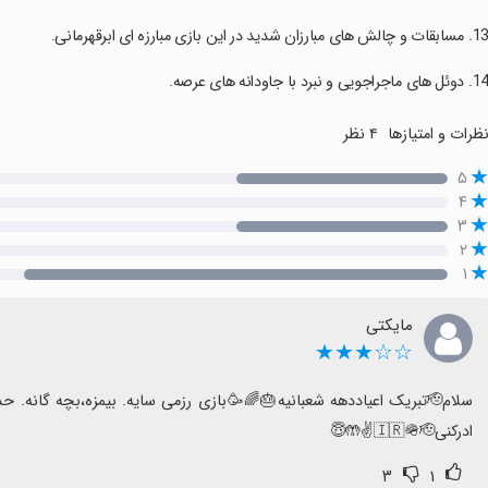
ظرات و امتیازها
۴ نظر
۵
۴
۳
۲
۱
مایکتی
☆☆★★★
ادرکنی🇮🇷🪖🫡✌️🤲😇
۳
۱