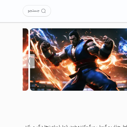
جستجو
〉