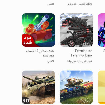
Labo تانک - خودرو و
اکشن
کامیون زرهی
S
Terminator
تانک استارز 2 | نسخه
Tyranno- Dino
مود شده
Robot
ترمیناتور دایناسور-ربات
اکشن