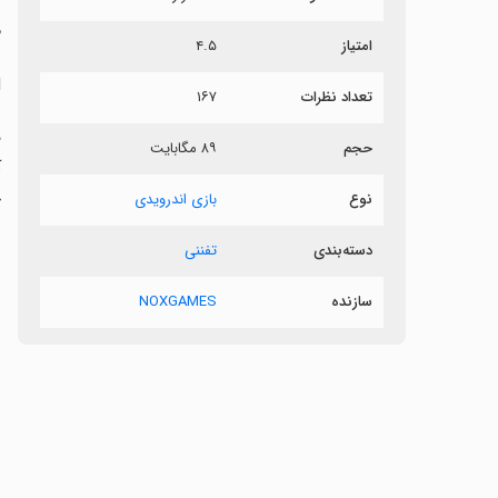
م
امتیاز
۴.۵
ا
تعداد نظرات
۱۶۷
حجم
۸۹ مگابایت
آ
نوع
بازی اندرویدی
ب
دسته‌بندی
تفننی
سازنده
NOXGAMES