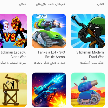
Battle Now
اکشن
قهرمانان تانک - بازی‌های
تفننی
تانک، نبرد تانک حالا
tickman Legacy:
Tanks a Lot - 3v3
Stickman Modern
Giant War
Battle Arena
Total War
جنگ مدرن آدمک‌ها
نبرد در دنیای بزرگ‌ تانک‌ها
میراث استیکمن: جنگ
غول‌ها