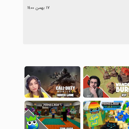
١٧ بهمن ١٤٠٠