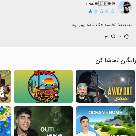
®✷ɪʀᴀɴ✷🇮🇷
☆☆☆☆★
بدبدبدذ نخسته هک شده بهتر بود
۳
۳
ایگان تماشا کن