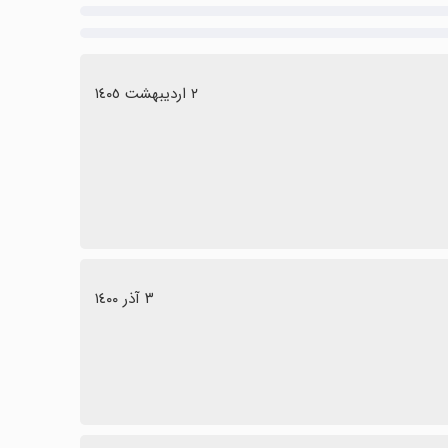
٢ اردیبهشت ١٤٠٥
٣ آذر ١٤٠٠