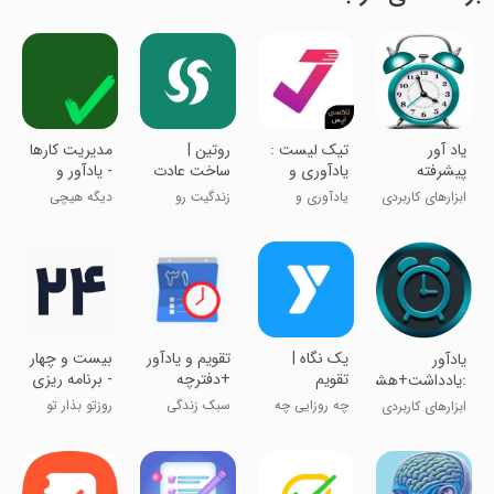
یاد آور
تیک لیست :
‏‏‏‏‏‏‏‏روتین |
‏مدیریت کارها
پیشرفته
یادآوری و
ساخت عادت
- یادآور و
مدیریت امور
و برنامه ریزی
لیست
ابزارهای کاربردی
یادآوری و
زندگیت رو
دیگه هیچی
روزانه
مدیریت کارها
برنامه‌ریزی کن
یادت نمیره !!
‏‏‏یک نگاه |
تقویم و یادآور
‏بیست و چهار
یادآور
تقویم
+دفترچه
- برنامه ریزی
:یادداشت+هشدار+کرنومتر+تایمر
برنامه‌ریزی و
یادداشت
و تقویم
چه روزايی چه
سبک زندگی
روزتو بذار تو
ابزارهای کاربردی
یادداشت
كارايی دارم!
جیبت!