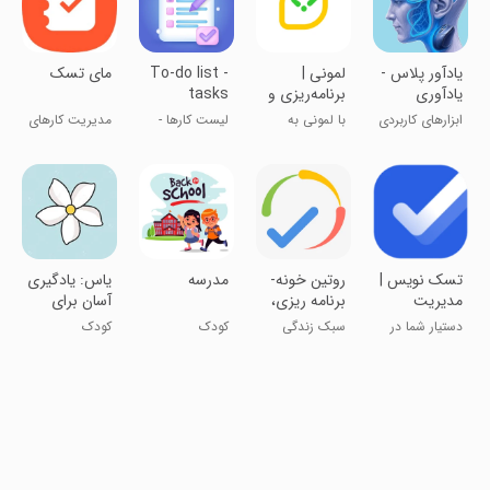
‏یادآور پلاس -
‏لمونی |
To-do list -
مای تسک
یادآوری
برنامه‌ریزی و
tasks
کارهای روزانه
مدیریت کارها
planner
ابزارهای کاربردی
با لمونی به
لیست کارها -
مدیریت کارهای
زندگیت نظم
برنامه‌ریز
روزانه
بده
وظایف
تسک نویس |
‏روتین خونه-
‏‏مدرسه
‏یاس: یادگیری
مدیریت
برنامه ریزی،
آسان برای
وظایف روزانه
مدیریت کارها
کودکان
دستیار شما در
سبک زندگی
کودک
کودک
مدیریت کارها