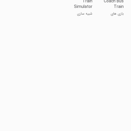
Train
Coach Bus
Simulator
Train
Driver 2021
Driving
بازی های
شبیه سازی
Games
رانندگی قطار
اتوبوس