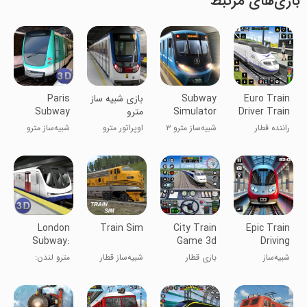
بازی‌های مرتبط
Euro Train
Subway
بازی شبیه ساز
Paris
Driver Train
Simulator
مترو
Subway
Simulator
3D
Games
راننده قطار
شبیه‌ساز مترو ۳
اوپراتور مترو
شبیه‌ساز مترو
3D
اروپایی -
بعدی
بودن چجوریه
پاریس ۳D
بازی‌های قطاری
London
Train Sim
City Train
Epic Train
Subway:
Game 3d
Driving
Train
Train
Simulator
شبیه‌ساز
بازی قطار
شبیه‌ساز قطار
مترو لندن:
Simulator
games
رانندگی قطار
شهری ۳ بعدی
شبیه‌ساز قطار
حماسی