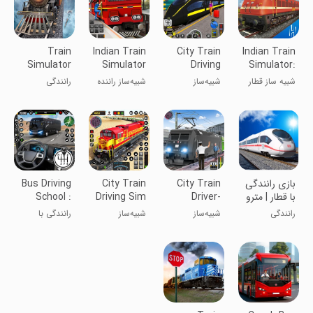
Train
Indian Train
City Train
Indian Train
Simulator
Simulator
Driving
Simulator:
Uphill Drive
Express
Simulator
Game
شبیه ساز قطار
شبیه‌ساز
شبیه‌ساز راننده
رانندگی
هندی
رانندگی قطار
قطار شهری
اروپایی
بازی رانندگی
City Train
City Train
Bus Driving
با قطار | مترو
Driver-
Driving Sim
School :
Bus Games
Train
رانندگی
شبیه‌‌ساز
شبیه‌ساز
رانندگی با
Games
رانندگی قطار
رانندگی قطار
اتوبوس
شهری