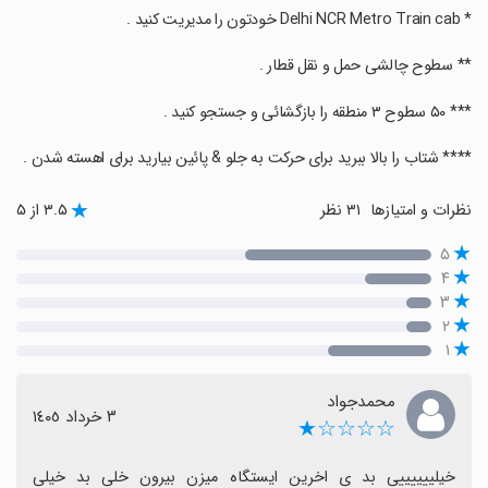
‏* Delhi NCR Metro Train cab خودتون را مدیریت کنید .
‏** سطوح چالشی حمل و نقل قطار .
‏*** ۵۰ سطوح ۳ منطقه را بازگشائی و جستجو کنید .
‏**** شتاب را بالا ببرید برای حرکت به جلو & پائین بیارید برای اهسته شدن .
نظرات و امتیازها
۳۱ نظر
۳.۵ از ۵
۵
۴
۳
۲
۱
محمدجواد
٣ خرداد ١٤٠٥
☆☆☆☆★
خیلییییییی بد ی اخرین ایستگاه میزن بیرون خلی بد خیلی 