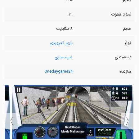
امتیاز
۳.۵
تعداد نظرات
۳۱
حجم
۸ مگابایت
نوع
بازی اندرویدی
دسته‌بندی
شبیه سازی
سازنده
Onedaygame24
〉
〈