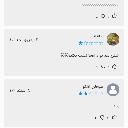
بدددددددددددددددددد
۰
۰
avina
٣ اردیبهشت ١٤٠٥
☆☆☆☆★
خیلی بعد بو د اصلا نسب نکنید🤬🤬
۲
۱
سبحان اشتو
٤ اسفند ١٤٠٢
☆☆☆★★
بده
۴
۴