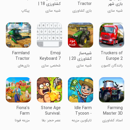
بازی شهر
Tractor
کشاورزی 18 |
سازی و خانه
Farming
نسخه مود
شبیه سازی
بازی کشاورزی
شبیه سازی
پیکاپ
سازی
Game
شده
تراکتور عالی
Truckers of
شبیه‌ساز
Emoji
Farmland
Europe 2
کشاورزی 20 |
Keyboard 7
Tractor
نسخه مود
- Cute
Farming
رانندگان کامیون
شبیه سازی
شخصی سازی
بازی‌های
شده
Sticke
Games
اروپا
کشاورزی تراکتور
در زمین‌های
کشاورزی
Fiona's
Stone Age
Idle Farm
Farming
Farm
Survival:
Tycoon -
Master 3D
Craft game
Merge
استاد کشاورزی
تایکوین مزرعه
عصر حجر: بقا
مزرعه فیونا
Crops
۳D
بی‌کار - ادغام