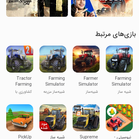
بازی‌های مرتبط
Tractor
Farming
Farmer
Farming
Farming
Simulator
Simulator
Simulator
and Farm
16
Evolution
14
شبیه ساز
شبیه‌ساز
شبیه‌ساز مزرعه
کشاورزی با
games
کشاورزی
کشاورزی
۱۶
تریلی و
تکاملی
بازی‌های مزرعه
‏‏‏‏‏‏نیوسیتی -
Supreme
شبیه ساز
PickUp