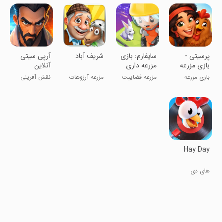
محصولات
‏‏‏‏‏‏‏پرسیتی -
سایفارم: بازی
‏‏‏‏‏‏‏‏‏شریف آباد
‏‏‏‏‏‏‏‏‏‏‏‏‏‏‏آرپی سیتی
بازی مزرعه
مزرعه داری
آنلاین
داری و
در فضا
بازی مزرعه
مزرعه فضاییت
مزرعه آرزوهات
نقش آفرینی
شهرسازی
داری
رو بساز
همین جاست!!!
Hay Day
های دی