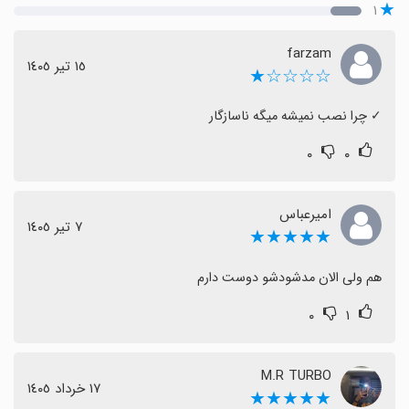
۱
farzam
١٥ تیر ١٤٠٥
☆☆☆☆★
‏✓ چرا نصب نمیشه میگه ناسازگار
۰
۰
امیرعباس
٧ تیر ١٤٠٥
★★★★★
هم ولی الان مدشودشو دوست دارم
۰
۱
M.R TURBO
١٧ خرداد ١٤٠٥
★★★★★