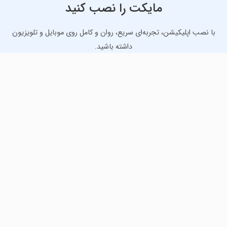
مایکت را نصب کنید
با نصب اپلیکیشن، تجربه‌ای سریع، روان و کامل روی موبایل و تلویزیون
داشته باشید.
دانلود نسخه موبایل
دانلود نسخه تلویزیون TV
لذت دانلود جدیدترین بازی‌ها و بهترین برنامه‌های اندروید از
مایکت!
دانلود جدیدترین بازی‌های اندروید برای اوقات فراغت و دریافت
بهترین برنامه‌های کاربردی برای انجام انواع فعالیت‌های روزانه. لینک