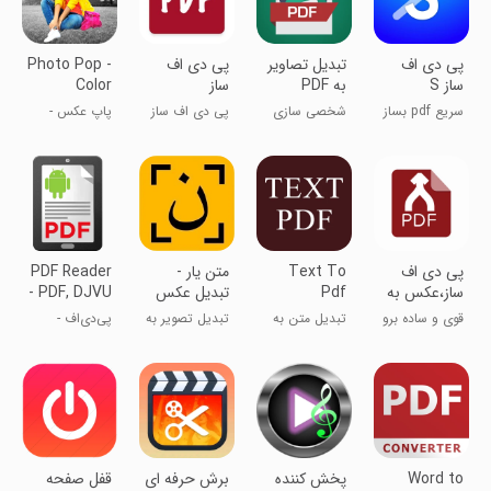
پی دی اف
تبدیل تصاویر
پی دی اف
Photo Pop -
ساز S
به PDF
ساز
Color
Splash
سریع pdf بساز
شخصی سازی
پی دی اف ساز
پاپ عکس -
Effec
افکت رنگی
‏‏پی دی اف
Text To
متن یار -
PDF Reader
ساز،عکس به
Pdf
تبدیل عکس
- PDF, DJVU
pdf ،متن به
Converter
به متن و
Viewer
قوی و ساده برو
تبدیل متن به
تبدیل تصویر به
پی‌دی‌اف -
pdf
PDF به ورد
جلو
PDF
نوشته تایپی
خواننده
پی‌دی‌اف
Word to
پخش کننده
برش حرفه ای
قفل صفحه