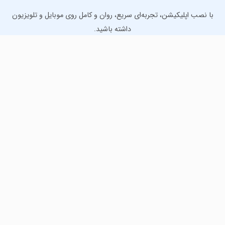
با نصب اپلیکیشن، تجربه‌ای سریع، روان و کامل روی موبایل و تلویزیون
داشته باشید.
دانلود نسخه موبایل
دانلود نسخه تلویزیون TV
لذت دانلود جدیدترین بازی‌ها و بهترین برنامه‌های اندروید از
مایکت!
دانلود جدیدترین بازی‌های اندروید برای اوقات فراغت و دریافت
بهترین برنامه‌های کاربردی برای انجام انواع فعالیت‌های روزانه. لینک
مستقیم، رایگان و سریع، تست شده و امن با نصب خودکار دیتا‍.