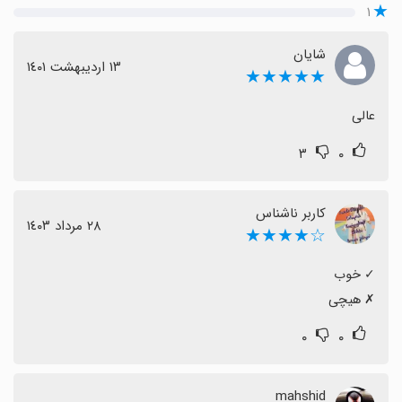
۱
شایان
١٣ اردیبهشت ١٤٠١
★★★★★
عالی
۳
۰
کاربر ناشناس
٢٨ مرداد ١٤٠٣
☆★★★★
‏✗ هیچی
۰
۰
mahshid