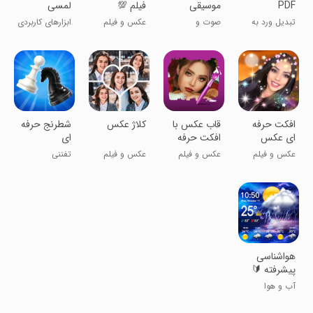
PDF
موسیقی
فیلم 💯
لمسی
Converter
تبدیل ورد به
صوت و
عکس و فیلم
ابزارهای کاربردی
پی‌دی‌اف
موسیقی
افکت حرفه
قاب عکس با
کلاژ عکس
شطرنج حرفه
ای عکس
افکت حرفه
ای
ای
عکس و فیلم
عکس و فیلم
عکس و فیلم
تفننی
هواشناسی
پیشرفته 🔰
آب و هوا