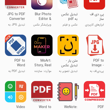
پی دی اف
‏تبدیل عکس
Blur Photo
JPG to PDF
ساز
به pdf
Editor &
Converter
Auto Blur
ابزارهای کاربردی
عکس و فیلم
ویرایشگر عکس
تبدیل JPG به
بلور و بلور
PDF
خودکار
PDF to
متن یار -
MoArt:
PDF to
Image -
تبدیل عکس
Story, Reel
Word
PDF to JPG
به متن و
Maker
Converter
پی‌دی‌اف به
تبدیل تصویر به
موآرت: سازنده
تبدیل PDF به
PDF به ورد
تصویر -
نوشته تایپی
داستان و ریلم
Word
پی‌دی‌اف به
JPG
Video
Word to
WeNote:
PDF