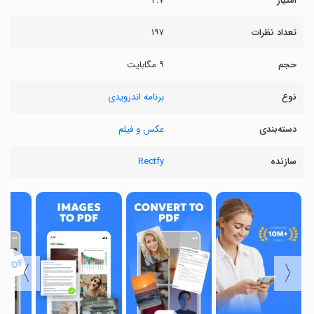
امتیاز
۴.۷
تعداد نظرات
۱۹۷
حجم
۹ مگابایت
نوع
برنامه اندرویدی
دسته‌بندی
عکس و فیلم
سازنده
Rectfy
〉
〈