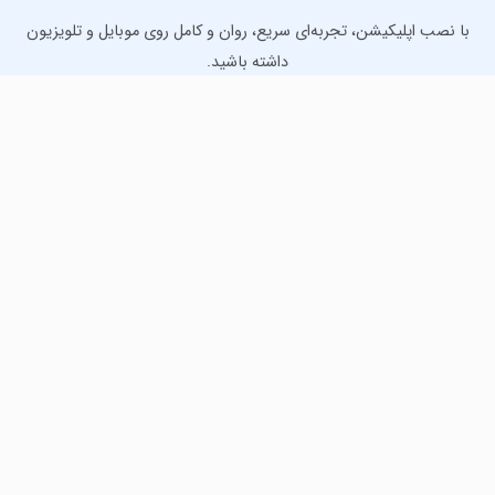
با نصب اپلیکیشن، تجربه‌ای سریع، روان و کامل روی موبایل و تلویزیون
داشته باشید.
دانلود نسخه موبایل
دانلود نسخه تلویزیون TV
لذت دانلود جدیدترین بازی‌ها و بهترین برنامه‌های اندروید از
مایکت!
دانلود جدیدترین بازی‌های اندروید برای اوقات فراغت و دریافت
بهترین برنامه‌های کاربردی برای انجام انواع فعالیت‌های روزانه. لینک
مستقیم، رایگان و سریع، تست شده و امن با نصب خودکار دیتا‍.