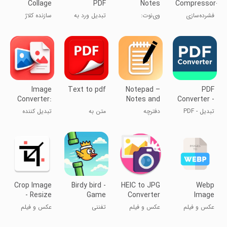
Collage
PDF
Notes
Compressor-
Maker:Mix
Converter
Notepad
Reduce PDF
فشرده‌سازی
وی‌نوت:
تبدیل ورد به
سازنده کلاژ
Videos
Notebook
Size
PDF - کاهش
یادداشت‌نویسی
پی‌دی‌اف
ویدیو: ترکیب
اندازه PDF
ویدیوها
Image
Text to pdf
Notepad –
PDF
Converter:
Notes and
Converter -
JPG PNG
To Do List
PDF to
تبدیل PDF -
دفترچه
متن به
تبدیل کننده
PDF
Word
PDF به ورد
یادداشت -
پی‌دی‌اف
تصویر: JPG
یادداشت‌ها و
PNG PDF
لیست کارها
Crop Image
Birdy bird -
HEIC to JPG
Webp
- Resize
Game
Converter
Image
image
Original
Offline
Converter -
عکس و فیلم
عکس و فیلم
تفننی
عکس و فیلم
Jpg to