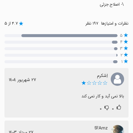
\- اصلاح جزئی
نظرات و امتیازها
۱۹۷ نظر
۴.۷ از ۵
۵
۴
۳
۲
۱
اِشکرم
٢٧ شهریور ١٤٠٤
☆☆☆☆★
بالا نمی آید و کار نمی کند
۰
۰
‌Amz💯
٢٧ مرداد ١٤٠٣