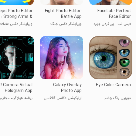
eps Photo Editor
Fight Photo Editor:
FaceLab: Perfect
: Strong Arms &
Battle App
Face Editor
Muscle Editor
فیس لب - پیر کردن چهره
ویرایشگر عکس جنگ:
ویرایشگر عکس عضلات
اپلیکیشن نبرد
بازوهای قوی
R Camera Virtual
Galaxy Overlay
Eye Color Camera
Hologram App
Photo App
دوربین رنگ چشم
اپلیکیشن عکاسی گالاکسی
برنامه هولوگرام مجازی
دوربین AR