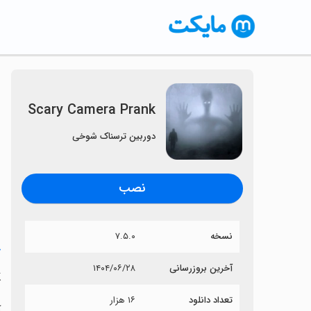
Scary Camera Prank
دوربین ترسناک شوخی
نصب
نسخه
۷.۵.۰
خ
آخرین بروزرسانی
۱۴۰۴/۰۶/۲۸
k
تعداد دانلود
۱۶ هزار