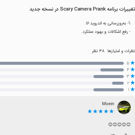
غییرات برنامه Scary Camera Prank در نسخه جدید
\- به‌روزرسانی به اندروید ۱۶.
- رفع اشکالات و بهبود عملکرد.
ظرات و امتیازها
۳۸ نظر
۵
۴
۳
۲
۱
Moein
★★★★★
😊😊😊😊😊