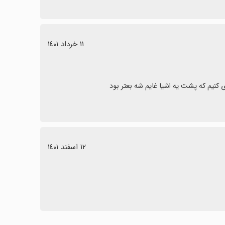
١١ خرداد ١٤٠١
نیم که پشت یه اشیا غایم شه بعتر بود
١٢ اسفند ١٤٠١