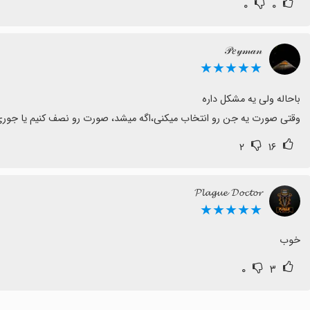
۰
۰
𝒫𝑒𝓎𝓂𝒶𝓃
★★★★★
وقتی صورت یه جن رو انتخاب میکنی،اگه میشد، صورت رو نصف کنیم یا جوری ک
۲
۱۶
𝓟𝓵𝓪𝓰𝓾𝓮 𝓓𝓸𝓬𝓽𝓸𝓻
★★★★★
خوب
۰
۳