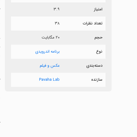
م
امتیاز
۳.۹
د
تعداد نظرات
۳۸
حجم
۲۰ مگابایت
د
نوع
برنامه اندرویدی
و
دسته‌بندی
عکس و فیلم
سازنده
Pavaha Lab
‏
ز
ا
‏
ش