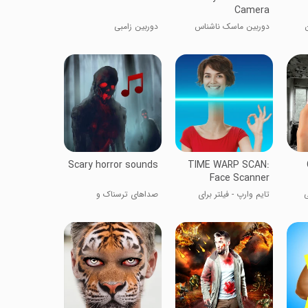
Camera
دوربین ماسک ناشناس
دوربین زامبی
Scary horror sounds
TIME WARP SCAN:
Face Scanner
ی
تایم وارپ - فیلتر برای
صداهای ترسناک و
عکس
وحشتناک