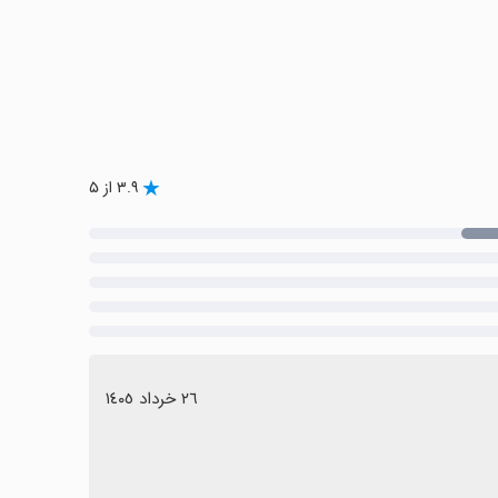
۳.۹ از ۵
٢٦ خرداد ١٤٠٥