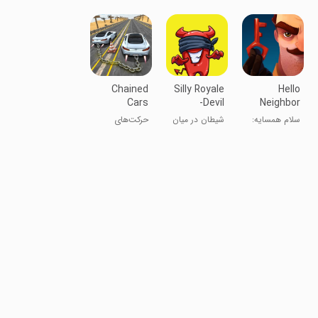
باش!
Chained
Silly Royale
Hello
Cars
-Devil
Neighbor
Impossible
Amongst
Nicky's
سلام همسایه:
شیطان در میان
حرکت‌های
Stunts
Us
Diaries
خاطرات نیکی
ما
غیرممکن
خودروهای
زنجیری