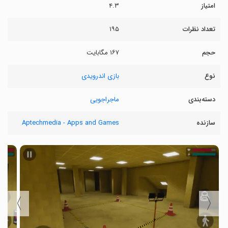
امتیاز
۴.۳
تعداد نظرات
۱۹۵
حجم
۱۶۷ مگابایت
نوع
بازی اندرویدی
دسته‌بندی
ماجراجویی
سازنده
Aptechmedia - Apps and Games
〉
〈