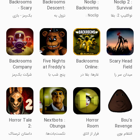
Backrooms
Backrooms
Noclip :
Noclip 2 :
- Scary
Descent:
Backrooms
Survival
Horror
Horror
Multiplayer
Online
نواکلیپ 2: بقا
Noclip :
نزول به
بک‌رمز - بازی
Game
Game
آنلاین
چندنفره
اتاق‌های پشتی:
ترسناک
اتاق‌های عقب
بازی ترسناک
Backrooms
Five Nights
Backrooms
Scary Head
Company
at Freddy's
Online:
Field
Multiplayer
Coop Horror
میدان سر را
غارها: بقا در
پنج شب با
شرکت بک‌رمز
شگفت‌انگیز
ناهنجاری
فردی
چندنفره
Horror Tale
Nextbots :
Horror
Bou's
2:
Obunga
Room
Revenge
Samantha
Chase
Escape:
انتقام بوی
فرار از اتاق
نکست‌بات‌ها:
داستان ترسناک
Watch Out!
ترسناک: مواظب
تعقیب آبونگا
۲: سامانتا