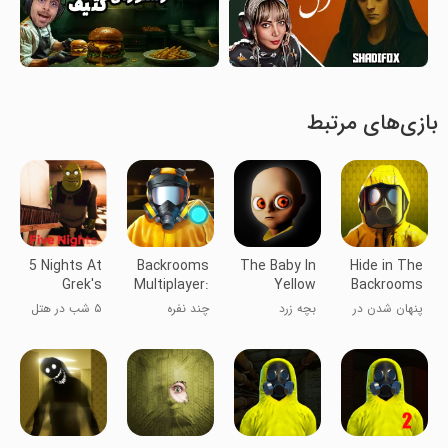
بازی‌های مرتبط
5 Nights At
Backrooms
The Baby In
Hide in The
Grek's
Multiplayer:
Yellow
Backrooms
Hotel
Noclip
Nextbots
پنهان شدن در
بچه زرد
چند نفره
۵ شب در هتل
اتاق‌های پشتی
بک‌روومز: بدون
گرک
نکست‌بات‌ها
کلید