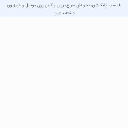
با نصب اپلیکیشن، تجربه‌ای سریع، روان و کامل روی موبایل و تلویزیون
داشته باشید.
دانلود نسخه موبایل
دانلود نسخه تلویزیون TV
لذت دانلود جدیدترین بازی‌ها و بهترین برنامه‌های اندروید از
مایکت!
دانلود جدیدترین بازی‌های اندروید برای اوقات فراغت و دریافت
بهترین برنامه‌های کاربردی برای انجام انواع فعالیت‌های روزانه. لینک
مستقیم، رایگان و سریع، تست شده و امن با نصب خودکار دیتا‍.