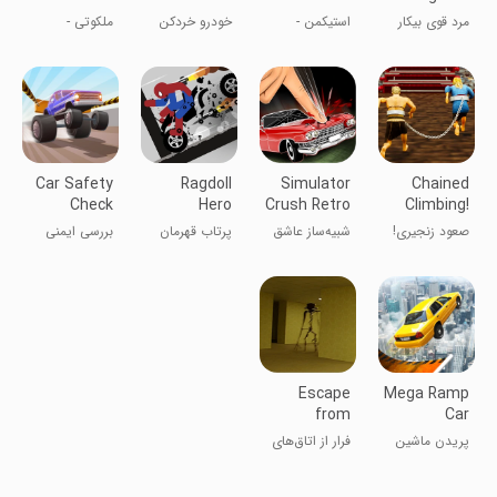
Stairs
5 Annihil
مرد قوی بیکار
استیکمن -
خودرو خردکن
ملکوتی -
تخریب با
مسابقه روی
ماشین ۵
پله‌ها
Car Safety
Ragdoll
Simulator
Chained
Check
Hero
Crush Retro
Climbing!
Dismounting
Car
صعود زنجیری!
شبیه‌ساز عاشق
پرتاب قهرمان
بررسی ایمنی
Fly
خودروهای
رگدال
خودرو
قدیمی
Escape
Mega Ramp
from
Car
Backrooms
Jumping
پریدن ماشین
فرار از اتاق‌های
- Horror
از ramp بزرگ
پشت - ترسناک