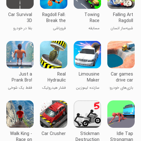
Car Survival
Ragdoll Fall:
Towing
Falling Art
3D
Break the
Race
Ragdoll
Bones!
Simulator
شبیه‌ساز انسان
مسابقه
فروپاشی
بقا در خودرو
رگدال در حال
یدک‌کش
عروسکی:
۳D
سقوط
استخوان‌ها را
بشکن!
Just a
Real
Limousine
Car games
Prank Bro!
Hydraulic
Maker
drive car
Press:
parking
بازی‌های خودرو:
سازنده لیموزین
فشار هیدرولیک
فقط یک شوخی
Crush 3D
پارک خودرو
واقعی: خرد
برادر!
کردن 3D
Walk King -
Car Crusher
Stickman
Idle Tap
Race on
Destruction
Strongman