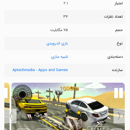
امتیاز
۲.۱
تعداد نظرات
۳۴
حجم
۷۵ مگابایت
نوع
بازی اندرویدی
دسته‌بندی
شبیه سازی
سازنده
Aptechmedia - Apps and Games
〉
〈