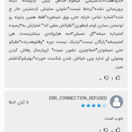
حدودهفت۷تادسترسی میخواد*حداقل بیش ازدوساله دیگه 
بروزرسانی نشده*برخط نیست*نشونی سایتش ازدسترس خار ج 
شده*شماره تماس خرابه حتی بوق نمیخوره*فقط همین یدونه رو 
تونستن بسازن اونم اینطوری*نظراتش منفی اند* امتیازش به۳رسیده 
کمترداره میشه*کل نصبش۳سه هزارواندی بیشترنیست هی 
کمترمیشه*رایگان نیست*نزدیک نیست دوره *وقتتوهدرنده*نظراتو 
حتی نمیخونن*اصلاچیزی نشون نمیده* ازپیارسال رهاش کردن 
ومتولی ای نداره وبی خیالش شدن شکست خورده*بهترشوگذاشتم 
ببین
۰
۱
ERR_CONNECTION_REFUSED
١١ آبان ١٤٠٢
☆★★★★
خوب است
۱
۰