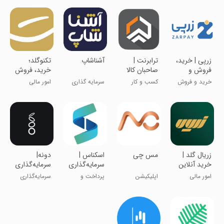
کنید!)
‏‏‏‏زرپی | خرید،
ترابرنت |
آشناشاپ
‏‏‏‏‏تکنوگلد؛
فروش و
صاحبان کالا
خرید، فروش
قیمت طلا و
و قیمت طلا
خرید و فروش
کسب و کار
سرمایه گذاری
امور مالی
نقره
طلای آب شده
هوشمند
‏‏زریال گلد |
‏‏مس چی
‏‏‏اسکناس |
دونه|
خرید آنلاین
سرمایه‌گذاری
سرمایه‌گذاری
طلا
۳۶۰درجه
ساده ارز
امور مالی
اپلیکیشن
پرداخت و
سرمایه‌گذاری
دیجیتال
خرید، فروش
سرمایه‌گذاری
ساده برای همه
مس