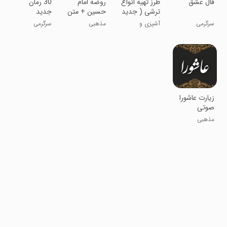
فال عشق
طرز تهیه انواع
روضه امام
30 رمان
ترشی ( جدید
حسین + متن
جدید
)
روضه
سرگرمی
آشپزی و
مذهبی
سرگرمی
رستوران
زیارت عاشورا
صوتی
مذهبی