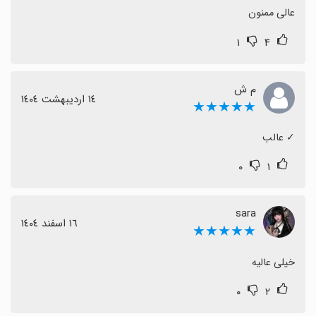
عالی ممنون
۱
۴
م ش
١٤ اردیبهشت ١٤٠٤
★★★★★
‏✓ عالب
۰
۱
sara
١٦ اسفند ١٤٠٤
★★★★★
خیلی عالیه
۰
۲