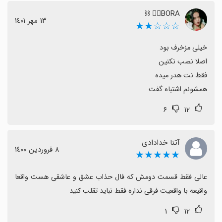
BORA ⃢⃟⛓️
١٣ مهر ١٤٠١
☆☆☆★★
همشونم اشتباه گفت
۶
۱۲
آتنا خدادادی
٨ فروردین ١٤٠٠
★★★★★
عالی فقط قسمت دومش که فال حذاب عشق و عاشقی هست واقعا 
واقیعه با واقعیت فرقی نداره فقط نباید تقلب کنید
۱
۱۲