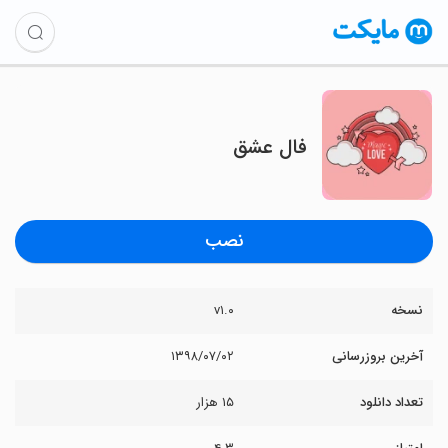
فال عشق
نصب
نسخه
v۱.۰
آخرین بروزرسانی
۱۳۹۸/۰۷/۰۲
تعداد دانلود
۱۵ هزار