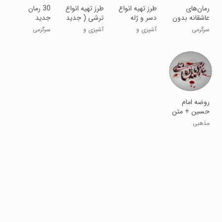
رمان‌های
طرز تهیه انواع
طرز تهیه انواع
30 رمان
عاشقانه بدون
دسر و ژله
ترشی ( جدید
جدید
سانسور
)
سرگرمی
آشپزی و
آشپزی و
سرگرمی
رستوران
رستوران
روضه امام
حسین + متن
روضه
مذهبی