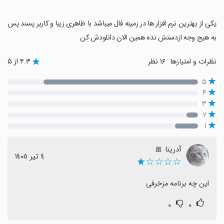
‏یکی از بهترین نرم افزار ها در زمینه فال میباشد با ظاهری زیبا و کاربر پسند پس
به هیج وجه ازدستش نده همین الان دانلودش کن
نظرات و امتیازها
۱۶ نظر
۴.۳ از ۵
۵
۴
۳
۲
۱
آدرینا 🎀
٤ تیر ١٤٠٥
☆☆☆☆★
این چه برنامه مزخرفی
۰
۰