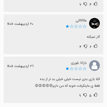
۷
۴
عاااااالی
٢٠ اردیبهشت ١٤٠٥
☆☆☆☆★
کار نمیکنه
۴
۶
بارانا بلوری
٢٦ اردیبهشت ١٤٠٥
☆☆☆☆★
فقط ی ماینکرفت خوبه که من دارم😡😡😡😡😡
۹
۵