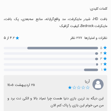
‏کلمات کلیدی:
‏بافت HD، شیدر ماینکرفت، مد واقع‌گرایانه، منابع سه‌بعدی، پک بافت،
ماینکرفت Bedrock، کیفیت گرافیک
نظرات و امتیازها
۲۷۷ نظر
۴.۲ از ۵
۵
۴
۳
۲
۱
آریا
٢٥ اردیبهشت ١٤٠٥
☆☆☆☆★
این دیگه بد ترین بازی دنیا هست چرا نمیاد بالا و الکی نت برد و 
من می خوام این بازی را پاک کنم الان