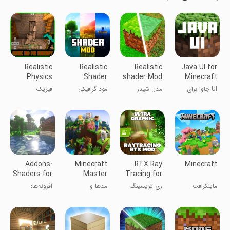
Realistic
Realistic
Realistic
Java UI for
Physics
Shader
shader Mod
Minecraft
Minecraft
Mod
for Mcpe
UI جاوا برای
مدل شیدر
مود گرافیکی
فیزیک
PE
Minecraft
ماینکرفت
واقع‌گرایانه برای
ماینکرافت
واقع‌گرایانه در
مک‌پی‌ای
ماینکرفت PE
Addons:
Minecraft
RTX Ray
Minecraft
Shaders for
Master
Tracing for
Minecraft
Mods &
Minecraft
ماینکرافت
ری تریسینگ
مدها و
افزونه‌ها:
Maps
RTX برای
نقشه‌های مستر
شیدرها برای
ماینکرفت
ماینکرفت
ماینکرافت