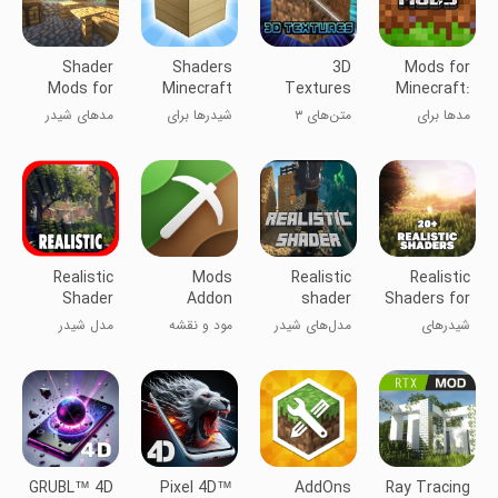
Shader
Shaders
3D
Mods for
Mods for
Minecraft
Textures
Minecraft:
Minecraft
and
for
Master
مدها برای
متن‌های ۳
شیدرها برای
مدهای شیدر
PE
Texture
Minecraft
mod
ماینکرفت: مد
بعدی برای
ماینکرفت و
برای ماین
حرفه‌ای
ماینکرفت
بافت‌ها
کرافت PE
Realistic
Mods
Realistic
Realistic
Shader
Addon
shader
Shaders for
Mod
Skins for
mods.
Minecraf
شیدرهای
مدل‌های شیدر
مود و نقشه
مدل شیدر
Minecraft
Minecraft
Shaders for
واقع‌گرایانه برای
واقع‌گرایانه.
برای ماینکرافت
واقع‌گرایانه
MCPE
ماینکرفت
شیدرهای
ماینکرافت
MCPE
GRUBL™ 4D
Pixel 4D™
AddOns
Ray Tracing