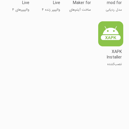
Live
Live
Maker for
mod for
Wallpapers
Wallpapers
Minecraft
Minecraft
مدل ردیابی
ساخت آیتم‌های
والپیپر زنده ۴
والپیپرهای ۴
+ AI
پرتو برای
جدید برای
بعدی
بعدی
ماینکرفت
ماینکرافت
XAPK
Installer
نصب‌کننده
XAPK