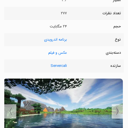
امتیاز
۴.۲
تعداد نظرات
۲۷۷
حجم
۲۴ مگابایت
نوع
برنامه اندرویدی
دسته‌بندی
عکس و فیلم
سازنده
Servercali
〉
〈