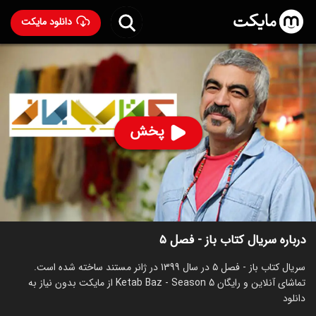
دانلود مایکت
سریال کتاب باز - فصل ۵
ساخت 1399
72
۸۰
%
پخش
ساخت ایران سال 1399
رده سنی ۱۳+
سریال
مستند
توضیحات
قسمت‌ها
سریال‌های مشابه
درباره سریال کتاب باز - فصل ۵
سریال کتاب باز - فصل ۵ در سال 1399 در ژانر مستند ساخته شده است.
تماشای آنلاین و رایگان Ketab Baz - Season 5 از مایکت بدون نیاز به
دانلود