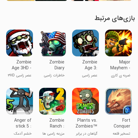
بازی‌های مرتبط
Zombie
Zombie
Zombie
Major
Age 3HD -
Diary
Age 3:
Mayhem -
Dead
Dead City
Go
ضربه ی کاری
عصر زامبی
خاطرات زامبی
عصر زامبی ۳HD
Shooter
Commando
(میجور میهم)
- تیرانداز مرده
Anger of
Zombie
Plants vs.
Fort
stick 5 :
Ranch :
Zombies™
Conquer
zombie
Zombie
تسخیر قلعه
گیاهان در برابر
مزرعه زامبی ها
خشم آدمک