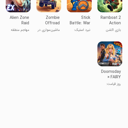
Alien Zone
Zombie
Stick
Ramboat 2
Raid
Offroad
Battle: War
Action
Safari
of Legions
Offline
بازی اکشن
نبرد استیک:
ماشین‌سواری در
مهاجم منطقه
Game
رمبوات ۲
جنگ لشکرها
غرب وحشی
بیگانه
آفلاین
Doomsday
× FAIRY
TAIL
روز قیامت:
آخرین
بازماندگان