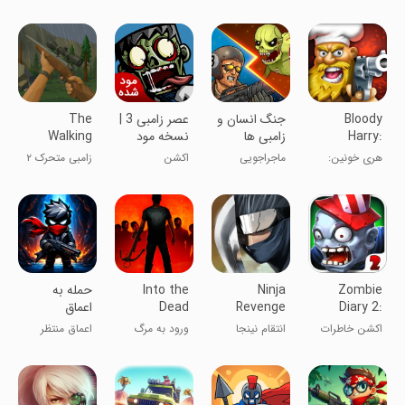
Game
زامبی ها
Bloody
جنگ انسان و
عصر زامبی 3 |
The
Harry:
زامبی ها
نسخه مود
Walking
Zombie
شده
Zombie 2:
هری خونین:
ماجراجویی
اکشن
زامبی متحرک ۲
Shooter
Shooting
تیراندازی زامبی
Zombie
Ninja
Into the
‏‏حمله به
Diary 2:
Revenge
Dead
اعماق
Evolution
اکشن خاطرات
انتقام نینجا
ورود به مرگ
اعماق منتظر
زامبی
توئه ...