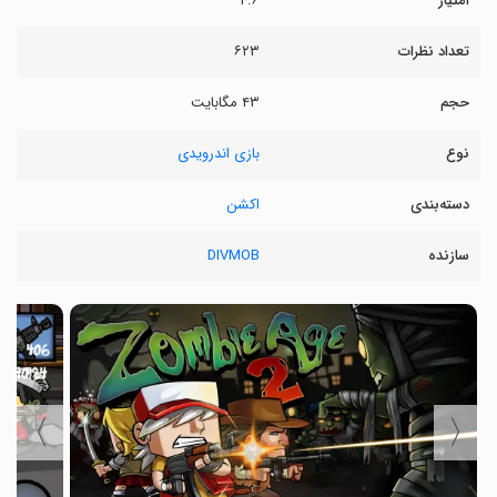
امتیاز
۴.۶
تعداد نظرات
۶۲۳
حجم
۴۳ مگابایت
نوع
بازی اندرویدی
دسته‌بندی
اکشن
سازنده
DIVMOB
〉
〈