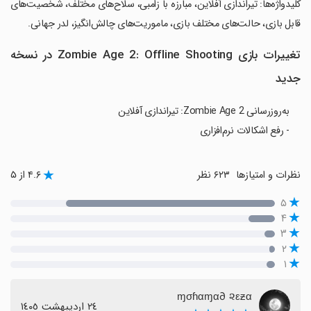
‏کلیدواژه‌ها: تیراندازی آفلاین، مبارزه با زامبی، سلاح‌های مختلف، شخصیت‌های
قابل بازی، حالت‌های مختلف بازی، ماموریت‌های چالش‌انگیز، لدر جهانی.
تغییرات بازی Zombie Age 2: Offline Shooting در نسخه
جدید
به‌روزرسانی Zombie Age 2: تیراندازی آفلاین
- رفع اشکالات نرم‌افزاری
نظرات و امتیازها
۶۲۳ نظر
۴.۶ از ۵
۵
۴
۳
۲
۱
ɱσɦαɱα∂ ૨εƶα
٢٤ اردیبهشت ١٤٠٥