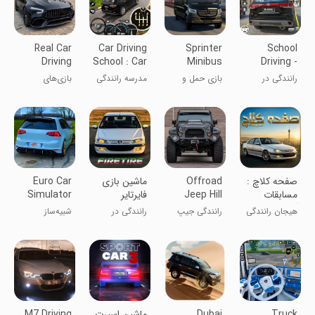
Real Car
Car Driving
Sprinter
School
Driving
School : Car
Minibus
Driving -
Racing
Games
Simulator
Car Games
رانندگی در
بازی حمل و
مدرسه رانندگی
بازی‌های
Games
3D
مدرسه -
نقل اتوبوس
مسابقه‌ای
بازی‌های ماشین
سریع
رانندگی واقعی
۳D
‏‏‏‏‏‏‏‏صفحه کلاچ :
Offroad
‏‏‏‏‏‏‏‏‏‏‏‏‏ماشین بازی
Euro Car
مسابقات
Jeep Hill
‏‏‏‏‏‏‏فایرتایر
Simulator
آنلاین
Driving 3d
Driving 2
هیجان رانندگی
رانندگی جیپ
رانندگی در
شبیه‌ساز
چندنفره
آف‌رود در تپه‌ها
تهران
رانندگی خودرو
۳D
اروپایی ۲
Truck
Dubai
‏‏‏‏‏ماشین اسپرت
M7 Driving