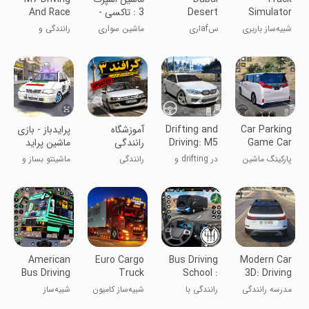
Simulator
Desert
3 : تاکسی -
And Race
3d: Cargo
Safari Jeep
پلیس
شبیه‌ساز باربری
سafاری
ماشین سواری
رانندگی و
4X4 Game
Game
کامیون سنگین
صحرای دبی:
چند نفره
مسابقه M7
بازی جیپ ۴X4
Car Parking
Drifting and
‏آموزشگاه
پرایدباز - بازی
Game Car
Driving: M5
رانندگی
ماشین پراید
Simulator
Games
گرافند 3
پارکینگ ماشین
در drifting و
رانندگی
ماشینتو بساز و
چند سطحی
رانندگی:
دریفت بکش!
بازی‌های M5
American
Euro Cargo
Bus Driving
Modern Car
Bus Driving
Truck
School :
3D: Driving
Simulator
Simulator
Bus Games
School
مدرسه رانندگی
رانندگی با
شبیه‌ساز کامیون
شبیه‌ساز
ماشین ۳D:
اتوبوس
باری اروپایی
رانندگی اتوبوس