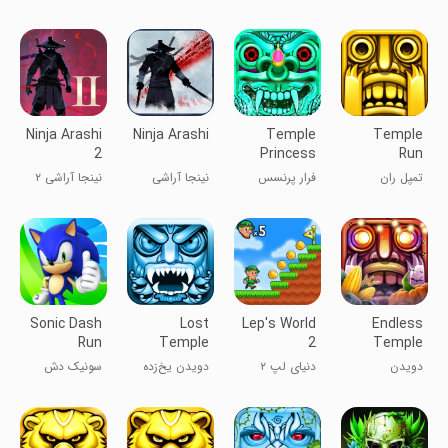
Runner
Escape
شاهزاده
جنگل معبد
در معبد ۳
Games
ترسناک معبد
2021
2021
Ninja Arashi
Ninja Arashi
Temple
Temple
2
Princess
Run
Lost Oz
تمپل ران
فرار پرنسس
نینجا آراشی
نینجا آراشی ۲
Run
معبد گمشده اوز
(نینجا طوفانی)
Sonic Dash
Lost
Lep's World
Endless
Run
Temple
2
Temple
Castle
Crazy Run
دویدن
دنیای لپ ۲
دویدن یخ‌زده
سونیک دش
Frozen Run
دیوانه‌وار در
در قلعه معبد
معبد بی‌پایان
گمشده