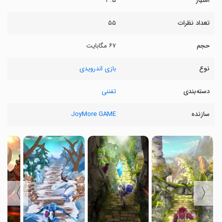
امتیاز
۳.۵
تعداد نظرات
۵۵
حجم
۶۷ مگابایت
نوع
بازی اندرویدی
دسته‌بندی
تفننی
سازنده
JoyMore GAME
〉
〈