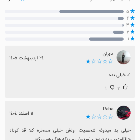
۵
۴
۳
۲
۱
مهران
٢٤ اردیبهشت ١٤٠٥
☆☆☆☆★
‏✓ خیلی بده
۱
۲
Raha
١١ اسفند ١٤٠٤
☆☆☆☆★
خیلی بد میدوئه شخصیت اولش خیلی مسخره کلا قد کوتاه 
چاقالوعن و به درستی نمیدوئن و اینکه هنگ هم میکنه