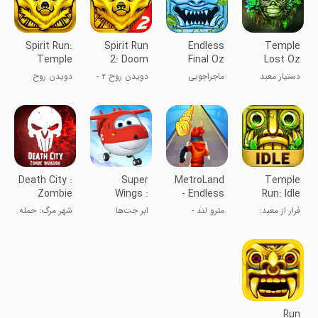
Spirit Run:
Spirit Run
Endless
Temple
Temple
2: Doom
Final Oz
Lost Oz
Dash
Escape
Jungle Run
Endless
دستیار معبد
ماجراجویی
دویدن روح ۲ -
دویدن روح
Run
گمشده اوز:
زامبی معبد
دویدن بی‌پایان
Death City :
Super
MetroLand
Temple
Zombie
Wings :
- Endless
Run: Idle
Invasion
Jett Run
Runner
Explorers
فرار از معبد:
مترو لند -
ابر جت‌ها
شهر مرگ: حمله
کاوشگران بیکار
دونده بی‌پایان
زامبی‌ها
Run