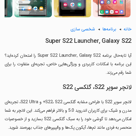
خانه
برنامه‌ها
شخصی سازی
Super S22 Launcher, Galaxy S22
آیا تابه‌حال برنامه Super S22 Launcher, Galaxy S22 را امتحان کرده‌اید؟
این برنامه با امکانات کاربردی و ویژگی‌هایی خاص، تجربه‌ای متفاوت را برای
شما رقم می‌زند.
لانچر سوپر S22، گلکسی S22
لانچر سوپر S22 با طراحی مشابه گلکسی S22، S22+ و S22 Ultra، تجربه‌ای
مدرن و شیک برای کاربران اندروید 5.0 و بالاتر فراهم می‌کند. این لانچر به شما
امکان می‌دهد تا گوشی خود را به سبک گلکسی S22 بسازید و از خصوصیات
منحصر به فردی مانند تم‌ها، آیکون پک‌ها و والپیپرهای جذاب بهره‌مند شوید.