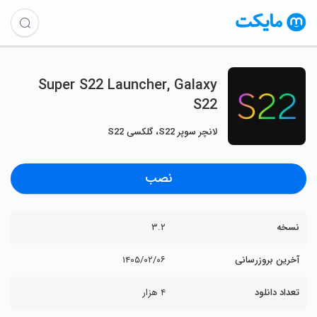
Super S22 Launcher, Galaxy
S22
لانچر سوپر S22، گلکسی S22
نصب
نسخه
۳.۲
آخرین بروزرسانی
۱۴۰۵/۰۲/۰۶
تعداد دانلود
۴ هزار