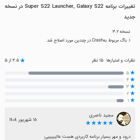
تغییرات برنامه Super S22 Launcher, Galaxy S22 در نسخه
جدید
نسخه ۳.۲
۱. باگ مربوط بهCrash در چندین مورد اصلاح شد.
نظرات و امتیازها
۱۵ نظر
۴.۵ از ۵
۵
۴
۳
۲
۱
مجید ناصری
١٥ شهریور ١٤٠٤
★★★★★
درود و مهر بسیار برنامه کاربردی هست عالیییییی