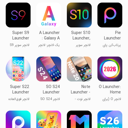
Super S9
A Launcher
Super S10
Pie
Launcher
: Galaxy A
Launcher,
Launcher
for Galaxy
Launcher
Galaxy S10
version
پرتاب‌کن پای
لانچر سوپر
یک لانچر: لانچر
لانچر سوپر S9
S
2026
۲۰۲۵
S10، کهکشان
کهکشانی
برای گلکسی S
S10
Super S22
SO S24
Note
O Launcher:
Launcher
Launcher
Launcher -
Home
for Galaxy
Galaxy
Screen
لانچر O (برای
لانچر نوت -
لانچر SO S24
لانچر فوق‌العاده
S
Note20
استایل اوپو)
گلکسی نوت20
برای گلکسی S
S22