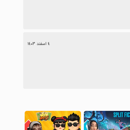
٤ اسفند ١٤٠٣