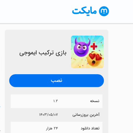
بازی ترکیب ایموجی
〈
نصب
نسخه
۱.۲
خ
آخرین بروزرسانی
۱۴۰۳/۰۵/۰۷
ب
تعداد دانلود
۲۴ هزار
آ