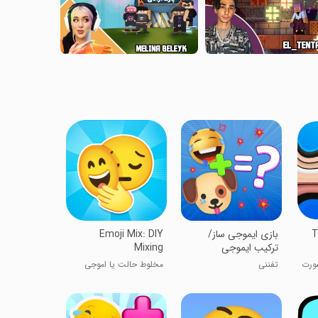
T
بازی ایموجی ساز/
Emoji Mix: DIY
ترکیب ایموجی
Mixing
ورت
تفننی
مخلوط حالت یا اموجی