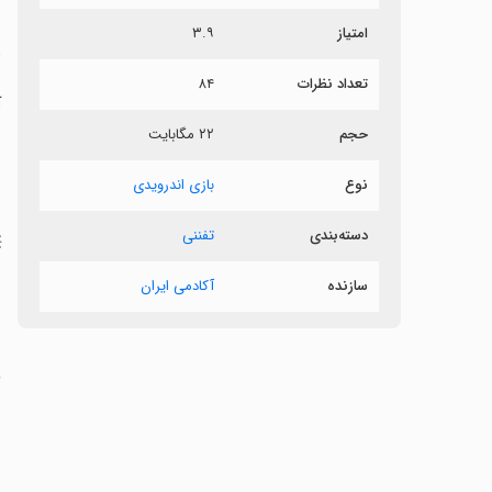
امتیاز
۳.۹
د
تعداد نظرات
۸۴
آ
حجم
۲۲ مگابایت
‏
نوع
بازی اندرویدی
دسته‌بندی
تفننی
‏💥 e
سازنده
آکادمی ایران
‏
‏
‏
‏