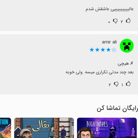
عالیییییییییی عاشقش شدم
۰
۲
amir ali
☆★★★★
بعد چند مدتی تکراری میسه. ولی خوبه
۲
۱
ایگان تماشا کن