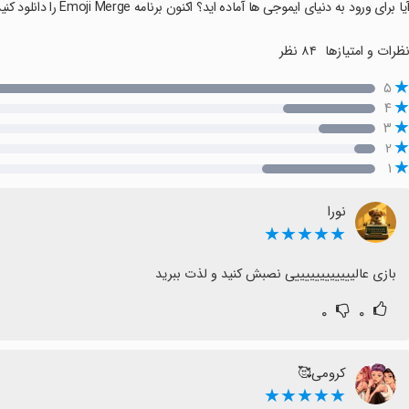
‏آیا برای ورود به دنیای ایموجی ها آماده اید؟ اکنون برنامه Emoji Merge را دانلود کنید و سفر خلاقانه خود را با ایموجی های خود شروع کنید! 
۸۴ نظر
نظرات و امتیازه
۵
۴
۳
۲
۱
نورا
★★★★★
بازی عالییییییییییییی نصبش کنید و لذت ببرید
۰
۰
کرومی🥰
★★★★★