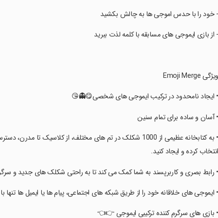
‏- خود را با حدس اموجی ها به چالش بکشی
‏- از بازی ایموجی های مسابقه با کلمه لذت ببری
‏ویژگی Emoji Merg
‏• ایجاد نامحدود در ترکیب ایموجی های شخصی😋👻
‏• آسان و ساده برای تمام سنی
 داشته باشید تا آزادانه ایموجی های منحصر به فرد را با سبک خود
انتخاب کرده و ایجاد کنید
ربرپسند به شما کمک می کند تا به راحتی شکلک های جدید و سرگرم کننده ایجاد کنید
 پیام ها یا ایمیل ها تنها با چند مرحله ساده با دوستان خود به اشتراک بگذارید. ✨
‏• بازی های سرگرم کننده ترکیبی ایموجی 👉