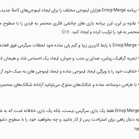
‏• برنامه Emoji Merge هزاران ایموجی مختلف را برای ایجاد ایموجی‌های کاملاً جدید، پر از آثار شخصی شما ترکیب می‌ک
دی را با سطوح مختلف جذاب ارائه می دهد که در آن می توانید آزادانه شکلک ها
منحصر به فرد را ترکیب کرده و ایجاد کنید. ⛄
‏• Emoji Merge با رابط کاربری زیبا و گیم پلی ساده خود لحظات سرگرمی فوق العاده ای را برای شما به ار
ن، صدای پر جنب و جوش، ایجاد یک احساس شاد و هیجان انگیز در دو بازی: Emoji Evolution و Emoji Pictograms
قیت خود را با ویژگی ایجاد ایموجی ساده و ایجاد ایموجی های به سبک خود آزاد کنید
 و شکلک‌های متنوع، می‌توانید آزادانه شکلک‌های منحصربه‌فرد را ترکیب و ایجاد کنید
ه به شما کمک می کند تفکر و مهارت های ترکیبی خود را آموزش دهید. چه
بود