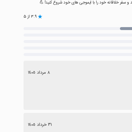
۳.۹ از ۵
٨ مرداد ١٤٠٥
٣١ خرداد ١٤٠٥